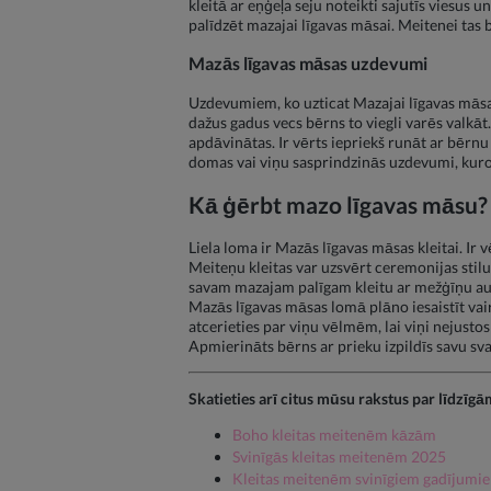
kleitā ar eņģeļa seju noteikti sajutīs viesus u
palīdzēt mazajai līgavas māsai. Meitenei tas b
Mazās līgavas māsas uzdevumi
Uzdevumiem, ko uzticat Mazajai līgavas māsai
dažus gadus vecs bērns to viegli varēs valkāt
apdāvinātas. Ir vērts iepriekš runāt ar bērnu 
domas vai viņu sasprindzinās uzdevumi, kuros
Kā ģērbt mazo līgavas māsu?
Liela loma ir Mazās līgavas māsas kleitai. Ir 
Meiteņu kleitas var uzsvērt ceremonijas sti
savam mazajam palīgam kleitu ar mežģīņu au
Mazās līgavas māsas lomā plāno iesaistīt vai
atcerieties par viņu vēlmēm, lai viņi nejusto
Apmierināts bērns ar prieku izpildīs savu sva
Skatieties arī citus mūsu rakstus par līdzī
Boho kleitas meitenēm kāzām
Svinīgās kleitas meitenēm 2025
Kleitas meitenēm svinīgiem gadījumi