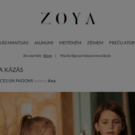
ĀS MANTIJAS
JAUNUMI
MEITENĒM
ZĒNIEM
PREČU ATGR
Jūs esat šeit:
Blogs
Mazās līgavas māsas loma kāzās
BLOGS
ZIEMASSVĒTKU KOLEKCIJA
A KĀZĀS
CES UN PADOMI
autors:
Ana