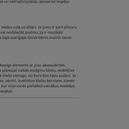
ālas un netradicionālas, apsveriet iespēju
dus ceļā uz altāri. Ja jums ir garš plīvurs,
vai nodziedāt psalmu, ja ir muzikāli
ka šajā svarīgajā dienā bērns mainīs savas
ds kopīgs elements ar jūsu aksesuāriem.
. Ja plānojat valkāt mežģīņu kleitu, meklējiet
kā ziedu vainagu, no kura būs kāzu pušķis. Ja
m, vērtni. Izvēloties kleitu bērniem, tomēr
, kur viņa varēs pielaikot vairākus modeļus.
pasakas.