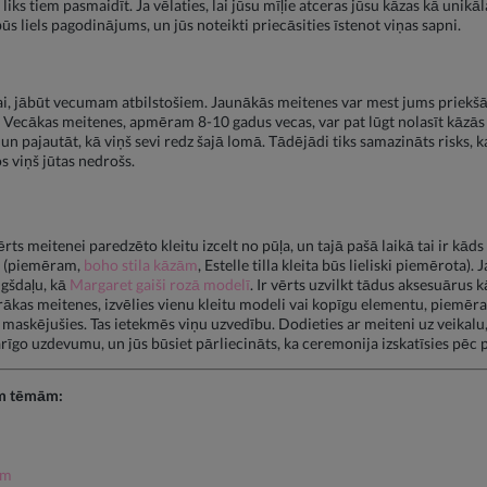
n liks tiem pasmaidīt. Ja vēlaties, lai jūsu mīļie atceras jūsu kāzas kā unik
ūs liels pagodinājums, un jūs noteikti priecāsities īstenot viņas sapni.
, jābūt vecumam atbilstošiem. Jaunākās meitenes var mest jums priekšā zie
. Vecākas meitenes, apmēram 8-10 gadus vecas, var pat lūgt nolasīt kāzās 
un pajautāt, kā viņš sevi redz šajā lomā. Tādējādi tiks samazināts risks, 
 viņš jūtas nedrošs.
vērts meitenei paredzēto kleitu izcelt no pūļa, un tajā pašā laikā tai ir kā
lu (piemēram,
boho stila kāzām
, Estelle tilla kleita būs lieliski piemērota)
gšdaļu, kā
Margaret gaiši rozā modelī
. Ir vērts uzvilkt tādus aksesuārus 
rākas meitenes, izvēlies vienu kleitu modeli vai kopīgu elementu, piemēra
s maskējušies. Tas ietekmēs viņu uzvedību. Dodieties ar meiteni uz veikalu
rīgo uzdevumu, un jūs būsiet pārliecināts, ka ceremonija izskatīsies pēc 
gām tēmām:
em