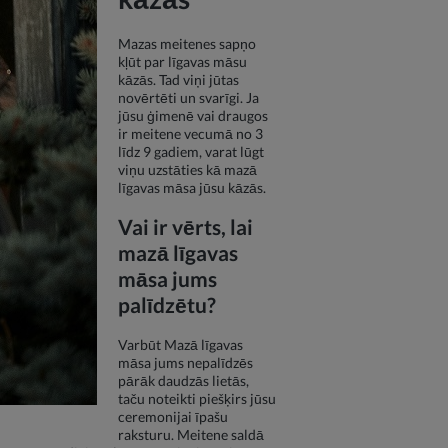
Mazas meitenes sapņo
kļūt par līgavas māsu
kāzās. Tad viņi jūtas
novērtēti un svarīgi. Ja
jūsu ģimenē vai draugos
ir meitene vecumā no 3
līdz 9 gadiem, varat lūgt
viņu uzstāties kā mazā
līgavas māsa jūsu kāzās.
Vai ir vērts, lai
mazā līgavas
māsa jums
palīdzētu?
Varbūt Mazā līgavas
māsa jums nepalīdzēs
pārāk daudzās lietās,
taču noteikti piešķirs jūsu
ceremonijai īpašu
raksturu. Meitene saldā