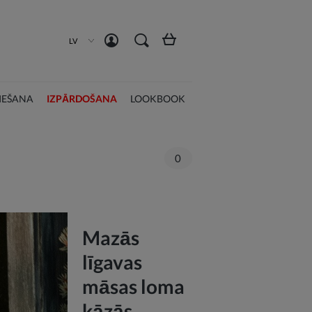
Izveidot kontu
Pieslēgties
LV
IEŠANA
IZPĀRDOŠANA
LOOKBOOK
0
Mazās
līgavas
māsas loma
kāzās