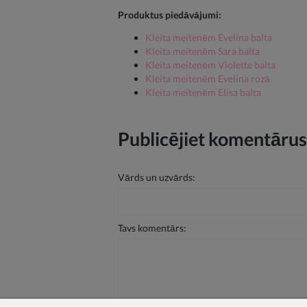
Produktus piedāvājumi:
Kleita meitenēm Evelina balta
Kleita meitenēm Sara balta
Kleita meitenēm Violette balta
Kleita meitenēm Evelina rozā
Kleita meitenēm Elisa balta
Publicējiet komentārus
Vārds un uzvārds:
Tavs komentārs: