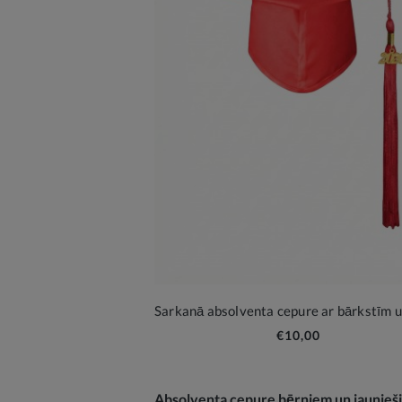
€10,00
Absolventa cepure bērniem un jaunieš