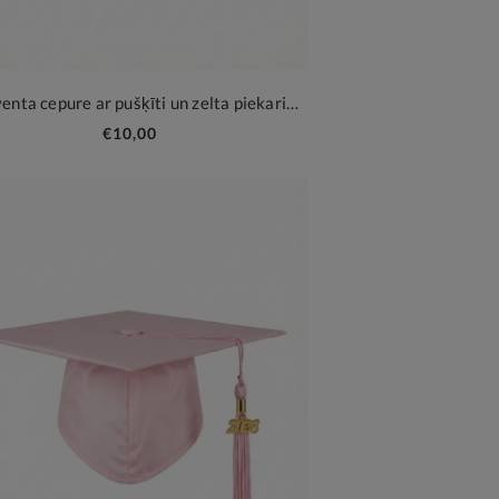
Absolventa cepure ar pušķīti un zelta piekariņu 2026 – svinīgam izlaidumam
€10,00