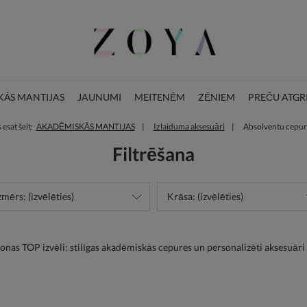
ĀS MANTIJAS
JAUNUMI
MEITENĒM
ZĒNIEM
PREČU ATGR
 esat šeit:
AKADĒMISKĀS MANTIJAS
Izlaiduma aksesuāri
Absolventu cepur
BLOGS
ZIEMASSVĒTKU KOLEKCIJA
Filtrēšana
zmērs: (izvēlēties)
Krāsa: (izvēlēties)
zonas TOP izvēli: stilīgas akadēmiskās cepures un personalizēti aksesuāri