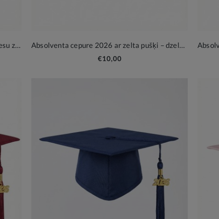
Absolventa cepure 2026 ar pušķīti – debesu zila, svinīga piemiņa
Absolventa cepure 2026 ar zelta pušķi – dzeltena izlaiduma piemiņa
€10,00