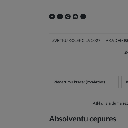
SVĒTKU KOLEKCIJA 2027
AKADĒMISK
Jūs
Piederumu krāsa: (izvēlēties)
I
Atklāj izlaiduma se
Absolventu cepures