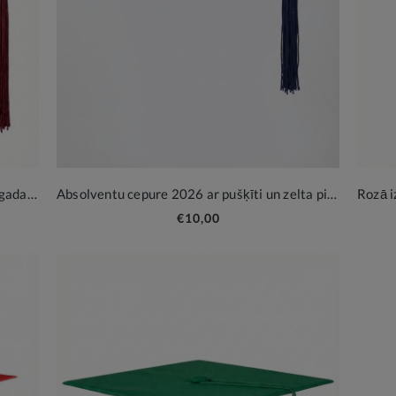
Absolventa cepure bordo krāsā ar 2026. gada piekariņu
Absolventu cepure 2026 ar pušķīti un zelta piekariņu
€10,00