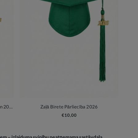
Sarkanā absolventa cepure ar bārkstīm un 2026. gada piekariņu
Zaļā Birete Pārliecība 2026
€10,00
iem – izlaiduma svinību neatņemama sastāvdaļa