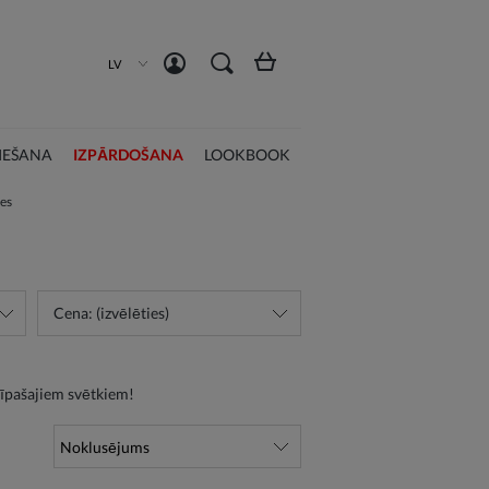
Izveidot kontu
Pieslēgties
LV
IEŠANA
IZPĀRDOŠANA
LOOKBOOK
es
Cena: (izvēlēties)
 īpašajiem svētkiem!