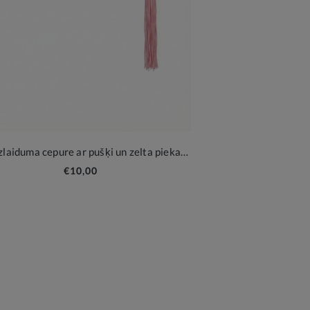
Rozā izlaiduma cepure ar pušķi un zelta piekariņu 2026
€10,00