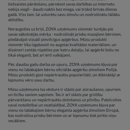
tiešsaistes pārdošanu, pārnēsot savas darbības uz internetu
nebija viegli - daudz naktis bez miega, vai trūkst brīvās dienas
gadā. Viss tam, lai uzturētu savu zīmolu un nodrošinātu tālāku
attīstību.
Neraugoties uz krīzi, ZOYA uzņēmums vienmēr turējās pie
savas sākotnējās mērķa - nodrošināt prieku mazajiem bērniem,
piedāvājot vizuāli pievilcīgus apģērbus. Mūsu produkti
vienmēr tika izgatavoti no augstas kvalitātes materiāliem, un
dizaineri centās rūpēties par katru detalju, lai apģērbi būtu ne
tikai eleganti, bet arī ērti valkājami.
Pēc daudzu gadu darba un upuru, ZOYA uzņēmums kļuva par
vienu no labākajām bērnu oficiālās apģērbu zīmoliem Polijā.
Mūsu produkti gūst nepārtrauktu popularitāti, un dibinātāji ar
lepnumu vēro savu darbu.
Mūsu uzņēmuma īsa vēsture ir stāsts par aizraušanos, upuriem
un ticību saviem sapņiem. Tas ir arī stāsts par grūtību
pārvarēšanu un nepārtrauktu dotošanos uz pilnību. Pateicoties
savai noteiktībai un neatlaidībai, ZOYA uzņēmums kļuva par
vienu no labākajiem bērnu eleganta apģērba zīmoliem Eiropā,
kas nodrošina prieku bērniem un ar lepnumu tiek pirkts viņu
vecākiem.