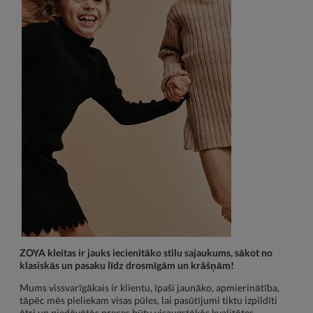
ZOYA kleitas ir jauks iecienītāko stilu sajaukums, sākot no
klasiskās un pasaku līdz drosmīgām un krāšņām!
Mums vissvarīgākais ir klientu, īpaši jaunāko, apmierinātība,
tāpēc mēs pieliekam visas pūles, lai pasūtījumi tiktu izpildīti
ātri un piedāvātās preces būtu visaugstākās kvalitātes.