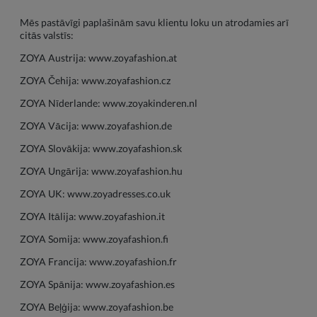
Mēs pastāvīgi paplašinām savu klientu loku un atrodamies arī
citās valstīs:
ZOYA Austrija:
www.zoyafashion.at
ZOYA Čehija:
www.zoyafashion.cz
ZOYA Nīderlande:
www.zoyakinderen.nl
ZOYA Vācija:
www.zoyafashion.de
ZOYA Slovākija:
www.zoyafashion.sk
ZOYA Ungārija:
www.zoyafashion.hu
ZOYA UK:
www.zoyadresses.co.uk
ZOYA Itālija:
www.zoyafashion.it
ZOYA Somija:
www.zoyafashion.fi
ZOYA Francija:
www.zoyafashion.fr
ZOYA Spānija:
www.zoyafashion.es
ZOYA Beļģija:
www.zoyafashion.be