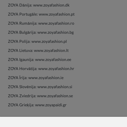
ZOYA Dānija:
www.zoyafashion.dk
ZOYA Portugāle:
www.zoyafashion.pt
ZOYA Rumānija:
www.zoyafashion.ro
ZOYA Bulgārija:
www.zoyafashion.bg
ZOYA Polija:
www.zoyafashion.pl
ZOYA Lietuva:
www.zoyafashion.lt
ZOYA Igaunija:
www.zoyafashion.ee
ZOYA Horvātija:
www.zoyafashion.hr
ZOYA
Īrija
:
www.zoyafashion.ie
ZOYA Slovēnija:
www.zoyafashion.si
ZOYA Zviedrija:
www.zoyafashion.se
ZOYA Grieķija:
www.zoyapaidi.gr
Ja jums ir kādi jautājumi vai neskaidrības, lūdzu, sazinieties ar