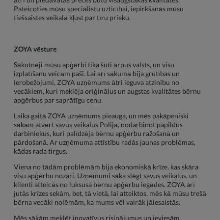
Pateicoties mūsu speciālistu uzticībai, iepirkšanās mūsu
tiešsaistes veikalā kļūst par tīru prieku.
ZOYA vēsture
Sākotnēji mūsu apģērbi tika šūti ārpus valsts, un visu
izplatīšanu veicām paši. Lai arī sākumā bija grūtības un
ierobežojumi, ZOYA uzņēmums ātri ieguva atzinību no
vecākiem, kuri meklēja oriģinālus un augstas kvalitātes bērnu
apģērbus par saprātīgu cenu.
Laika gaitā ZOYA uzņēmums pieauga, un mēs pakāpeniski
sākām atvērt savus veikalus Polijā, nodarbinot papildus
darbiniekus, kuri palīdzēja bērnu apģērbu ražošanā un
pārdošanā. Ar uzņēmuma attīstību radās jaunas problēmas,
kādas rada tirgus.
Viena no tādām problēmām bija ekonomiskā krīze, kas skāra
visu apģērbu nozari. Uzņēmumi sāka slēgt savus veikalus, un
klienti atteicās no luksusa bērnu apģērbu iegādes. ZOYA arī
jutās krīzes sekām, bet, tā vietā, lai atteiktos, mēs kā mūsu trešā
bērna vecāki nolēmām, ka mums vēl vairāk jāiesaistās.
Mēs sākām meklēt inovatīvus risinājumus un ieviesām