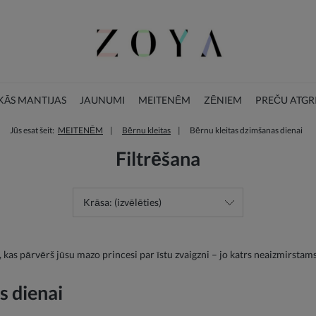
ĀS MANTIJAS
JAUNUMI
MEITENĒM
ZĒNIEM
PREČU ATGR
Jūs esat šeit:
MEITENĒM
Bērnu kleitas
Bērnu kleitas dzimšanas dienai
BLOGS
ZIEMASSVĒTKU KOLEKCIJA
Filtrēšana
Krāsa: (izvēlēties)
 kas pārvērš jūsu mazo princesi par īstu zvaigzni – jo katrs neaizmirstams 
s dienai