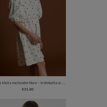
Svinīga kleita meitenēm Nora – krēmbalta ar melniem punktiņiem
€31,00