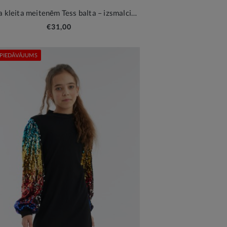
Svinīga kleita meitenēm Tess balta – izsmalcināta elegance kāzām un svētkiem
€31,00
 PIEDĀVĀJUMS