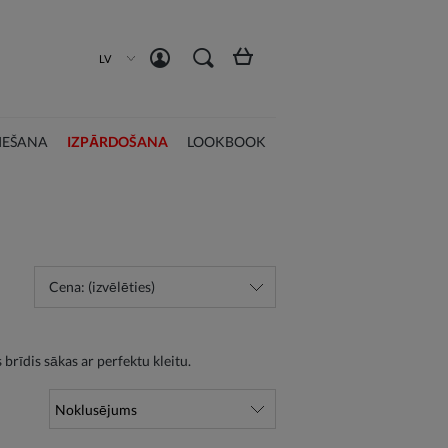
Izveidot kontu
Pieslēgties
LV
IEŠANA
IZPĀRDOŠANA
LOOKBOOK
Cena: (izvēlēties)
brīdis sākas ar perfektu kleitu.