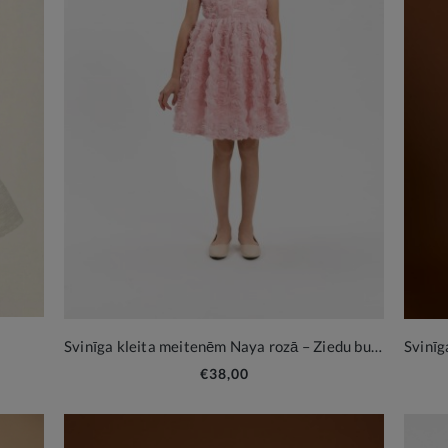
Svinīga kleita meitenēm Naya rozā – Ziedu burvība un elegance
€38,00