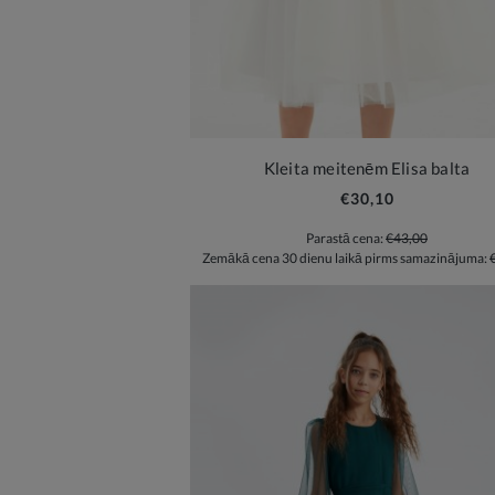
Kleita meitenēm Elisa balta
€30,10
Parastā cena:
€43,00
Zemākā cena 30 dienu laikā pirms samazinājuma: