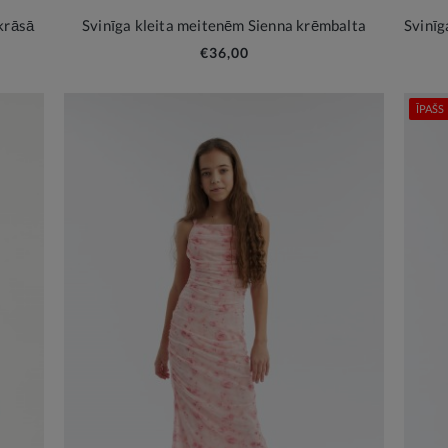
krāsā
Svinīga kleita meitenēm Sienna krēmbalta
€36,00
ĪPAŠS