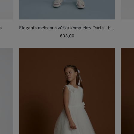
a
Elegants meiteņu svētku komplekts Daria – baltas bikses un žakete
€33,00