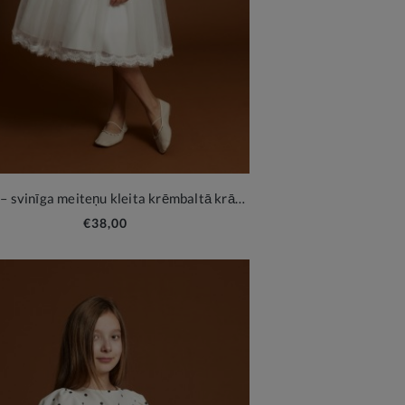
Kayra – svinīga meiteņu kleita krēmbaltā krāsā ar tilla un mežģīņu akcentiem
€38,00