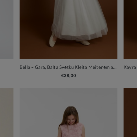
y
Bella – Gara, Balta Svētku Kleita Meitenēm ar Ziedu Motīviem un Tilla Svārkiem
€38,00