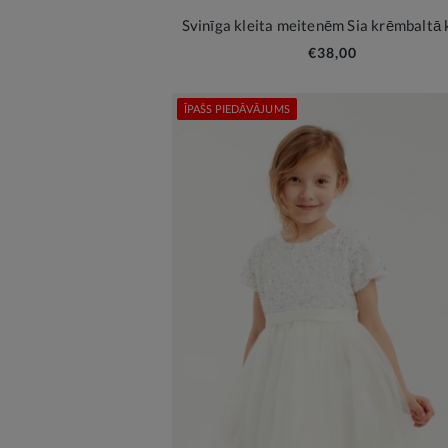
Svinīga kleita meitenēm Sia krēmbaltā 
€38,00
ĪPAŠS PIEDĀVĀJUMS