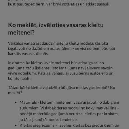
kustības, tāpēc bērni var brīvi rotaļāties un atklāt pasauli.
Ko meklēt, izvēloties vasaras kleitu
meitenei?
Veikalos var atrast daudz meiteņu kleitu modeļu, kas tika
izgatavoti no dažādiem materiāliem - ne visi no tiem būs labi
karstās vasaras dienās.
Ir zināms, ka kleitas izvēle meitenei būs atkarīga arī no
gadījuma, taču ikdienas lietošanai jums nav jāievēro savoir-
vivre noteikumi. Pats galvenais, lai Jūsu bērns justos ērti un
komfortabli!
Tātad, kādai kleitai vajadzētu būt jūsu meitas garderobē? Ko
meklēt?
Materiāls - kleitām meitenēm vasarai jābūt no dabīgiem
audumiem. Vislabāk derēs modeļi no kokvilnas vai lina –
pēdējā materiāla gadījumā neuztraucieties par krokām,
jo tā ir jaunākā modes tendence.
Kleitas piegriezums – izvēlies kleitas bez piedurknēm un