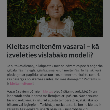
Kleitas meitenēm vasarai – kā
izvēlēties vislabāko modeli?
Jo siltākas dienas, jo labprātāk mēs sniedzamies pēc šī apģērba
gabala. Tas ir viegls, gaisīgs, smalks un meitenīgs. To lieliski vari
pieskaņot ar papildus aksesuāriem, piemēram, skaistu cepuri,
kas pasargās no skarbās saules. Ko mēs domājam? Protams, šī
ir
kleita meitenei
!
Vasarā saviem bērniem
kleitas
piedāvājam daudz biežāk un
labprātāk, taču labprāt tās lietojam arī pašiem. Nav brīnums –
tās ir daudz vieglāk izturēt augstu temperatūru, atšķirībā no
biksēm vai legingiem. Turklāt, ja neskaita to, ka bērnu kleitas ir
gaisīgas, tās vienkārši ir ērti pasaulē – neierobežo viņu