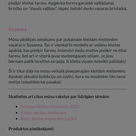
piešķir kleitai šarmu. Apģērba forma garantē valkāšanas
brīvību un "daudz vaļības", tāpēc lieliski derēs vasaras brīvlaikā.
Susanna
Mūsu pēdējais ieteikums par puķainām kleitām meitenēm
vasarai ir Susanna. Tas ir vienkāršs modelis ar volānu kleitas
apakšā, kas piešķir šarmu. Intensīvi ziedu motīvs piešķir ne tikai
šarmu, bet arī ir stiprā puse meitenīgajam stilam. Ja jūsu
bērnam patīk izcelties no pūļa, šī kleita viņam noteikti palīdzēs!
Šī ir tikai daļa no mūsu veikalā pieejamajām kleitām meitenēm.
Apskati aktuālo kolekciju un uzzini, kura no modelēm liks tavai
meitai izskatīties kā pasakai!
Skatieties arī citus mūsu rakstus par līdzīgām tēmām:
Svinīgas kleitas meitenēm 2025
Kleitu aprūpe meitenēm
Boho kleitas meitenēm kāzām
Produktus piedāvājumi: