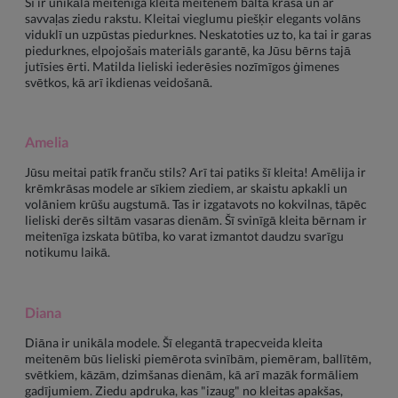
Šī ir unikāla meitenīga kleita meitenēm baltā krāsā un ar
savvaļas ziedu rakstu. Kleitai vieglumu piešķir elegants volāns
viduklī un uzpūstas piedurknes. Neskatoties uz to, ka tai ir garas
piedurknes, elpojošais materiāls garantē, ka Jūsu bērns tajā
jutīsies ērti. Matilda lieliski iederēsies nozīmīgos ģimenes
svētkos, kā arī ikdienas veidošanā.
Amelia
Jūsu meitai patīk franču stils? Arī tai patiks šī kleita! Amēlija ir
krēmkrāsas modele ar sīkiem ziediem, ar skaistu apkakli un
volāniem krūšu augstumā. Tas ir izgatavots no kokvilnas, tāpēc
lieliski derēs siltām vasaras dienām. Šī svinīgā kleita bērnam ir
meitenīga izskata būtība, ko varat izmantot daudzu svarīgu
notikumu laikā.
Diana
Diāna ir unikāla modele. Šī elegantā trapecveida kleita
meitenēm būs lieliski piemērota svinībām, piemēram, ballītēm,
svētkiem, kāzām, dzimšanas dienām, kā arī mazāk formāliem
gadījumiem. Ziedu apdruka, kas "izaug" no kleitas apakšas,