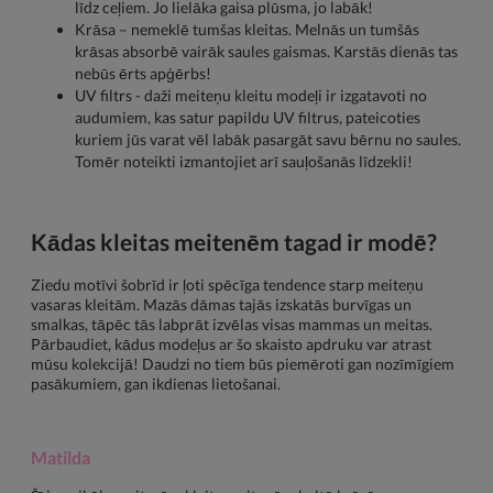
līdz ceļiem. Jo lielāka gaisa plūsma, jo labāk!
Krāsa – nemeklē tumšas kleitas. Melnās un tumšās
krāsas absorbē vairāk saules gaismas. Karstās dienās tas
nebūs ērts apģērbs!
UV filtrs - daži meiteņu kleitu modeļi ir izgatavoti no
audumiem, kas satur papildu UV filtrus, pateicoties
kuriem jūs varat vēl labāk pasargāt savu bērnu no saules.
Tomēr noteikti izmantojiet arī sauļošanās līdzekli!
Kādas kleitas meitenēm tagad ir modē?
Ziedu motīvi šobrīd ir ļoti spēcīga tendence starp meiteņu
vasaras kleitām. Mazās dāmas tajās izskatās burvīgas un
smalkas, tāpēc tās labprāt izvēlas visas mammas un meitas.
Pārbaudiet, kādus modeļus ar šo skaisto apdruku var atrast
mūsu kolekcijā! Daudzi no tiem būs piemēroti gan nozīmīgiem
pasākumiem, gan ikdienas lietošanai.
Matilda