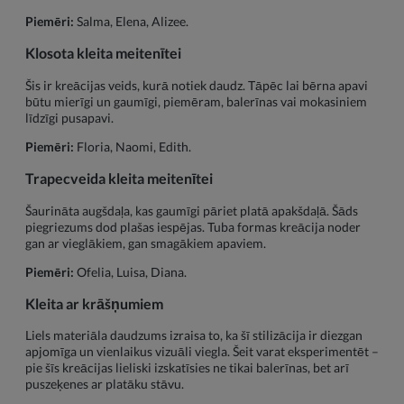
Piemēri:
Salma, Elena, Alizee.
Klosota kleita meitenītei
Šis ir kreācijas veids, kurā notiek daudz. Tāpēc lai bērna apavi
būtu mierīgi un gaumīgi, piemēram, balerīnas vai mokasiniem
līdzīgi pusapavi.
Piemēri:
Floria, Naomi, Edith.
Trapecveida kleita meitenītei
Šaurināta augšdaļa, kas gaumīgi pāriet platā apakšdaļā. Šāds
piegriezums dod plašas iespējas. Tuba formas kreācija noder
gan ar vieglākiem, gan smagākiem apaviem.
Piemēri:
Ofelia, Luisa, Diana.
Kleita ar krāšņumiem
Liels materiāla daudzums izraisa to, ka šī stilizācija ir diezgan
apjomīga un vienlaikus vizuāli viegla. Šeit varat eksperimentēt –
pie šīs kreācijas lieliski izskatīsies ne tikai balerīnas, bet arī
puszeķenes ar platāku stāvu.