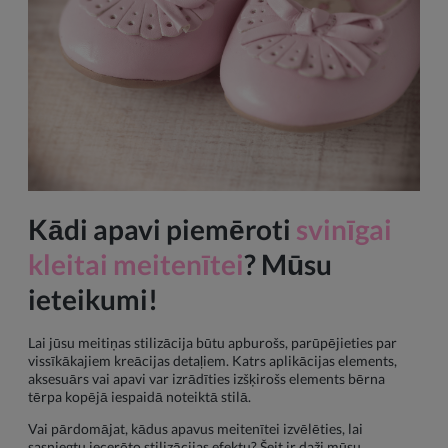
Kādi apavi piemēroti
svinīgai
kleitai meitenītei
? Mūsu
ieteikumi!
Lai jūsu meitiņas stilizācija būtu apburošs, parūpējieties par
vissīkākajiem kreācijas detaļiem. Katrs aplikācijas elements,
aksesuārs vai apavi var izrādīties izšķirošs elements bērna
tērpa kopējā iespaidā noteiktā stilā.
Vai pārdomājat, kādus apavus meitenītei izvēlēties, lai
sasniegtu iecerēto stilizācijas efektu? Šeit ir daži mūsu