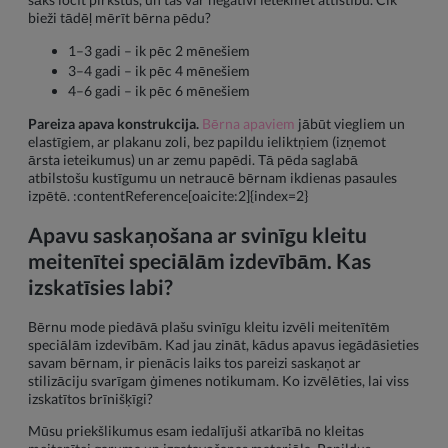
bieži tādēļ mērīt bērna pēdu?
1–3 gadi – ik pēc 2 mēnešiem
3–4 gadi – ik pēc 4 mēnešiem
4–6 gadi – ik pēc 6 mēnešiem
Pareiza apava konstrukcija.
Bērna apaviem
jābūt viegliem un
elastīgiem, ar plakanu zoli, bez papildu ieliktņiem (izņemot
ārsta ieteikumus) un ar zemu papēdi. Tā pēda saglabā
atbilstošu kustīgumu un netraucē bērnam ikdienas pasaules
izpētē. :contentReference[oaicite:2]{index=2}
Apavu saskaņošana ar svinīgu kleitu
meitenītei speciālām izdevībām. Kas
izskatīsies labi?
Bērnu mode piedāvā plašu svinīgu kleitu izvēli meitenītēm
speciālām izdevībām. Kad jau zināt, kādus apavus iegādāsieties
savam bērnam, ir pienācis laiks tos pareizi saskaņot ar
stilizāciju svarīgam ģimenes notikumam. Ko izvēlēties, lai viss
izskatītos brīnišķīgi?
Mūsu priekšlikumus esam iedalījuši atkarībā no kleitas