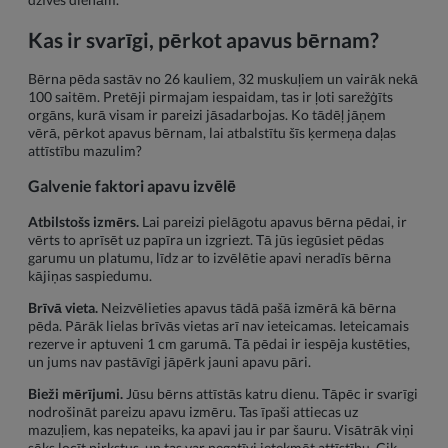
Kas ir svarīgi, pērkot apavus bērnam?
Bērna pēda sastāv no 26 kauliem, 32 muskuļiem un vairāk nekā
100 saitēm. Pretēji pirmajam iespaidam, tas ir ļoti sarežģīts
orgāns, kurā visam ir pareizi jāsadarbojas. Ko tādēļ jāņem
vērā, pērkot apavus bērnam, lai atbalstītu šīs ķermeņa daļas
attīstību mazulim?
Galvenie faktori apavu izvēlē
Atbilstošs izmērs.
Lai pareizi pielāgotu apavus bērna pēdai, ir
vērts to aprīsēt uz papīra un izgriezt. Tā jūs iegūsiet pēdas
garumu un platumu, līdz ar to izvēlētie apavi neradīs bērna
kājiņas saspiedumu.
Brīvā vieta.
Neizvēlieties apavus tādā pašā izmērā kā bērna
pēda. Pārāk lielas brīvās vietas arī nav ieteicamas. Ieteicamais
rezerve ir aptuveni 1 cm garumā. Tā pēdai ir iespēja kustēties,
un jums nav pastāvīgi jāpērk jauni apavu pāri.
Bieži mērījumi.
Jūsu bērns attīstās katru dienu. Tāpēc ir svarīgi
nodrošināt pareizu apavu izmēru. Tas īpaši attiecas uz
mazuļiem, kas nepateiks, ka apavi jau ir par šauru. Visātrāk viņi
sāks locīt pirkstus, un tas var negatīvi ietekmēt attīstību. Cik