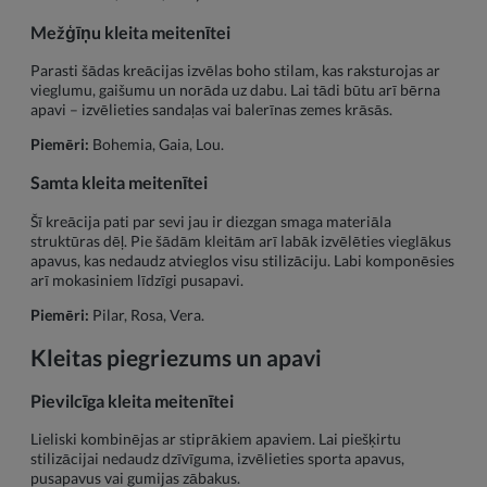
Mežģīņu kleita meitenītei
Parasti šādas kreācijas izvēlas boho stilam, kas raksturojas ar
vieglumu, gaišumu un norāda uz dabu. Lai tādi būtu arī bērna
apavi – izvēlieties sandaļas vai balerīnas zemes krāsās.
Piemēri:
Bohemia, Gaia, Lou.
Samta kleita meitenītei
Šī kreācija pati par sevi jau ir diezgan smaga materiāla
struktūras dēļ. Pie šādām kleitām arī labāk izvēlēties vieglākus
apavus, kas nedaudz atvieglos visu stilizāciju. Labi komponēsies
arī mokasiniem līdzīgi pusapavi.
Piemēri:
Pilar, Rosa, Vera.
Kleitas piegriezums un apavi
Pievilcīga kleita meitenītei
Lieliski kombinējas ar stiprākiem apaviem. Lai piešķirtu
stilizācijai nedaudz dzīvīguma, izvēlieties sporta apavus,
pusapavus vai gumijas zābakus.