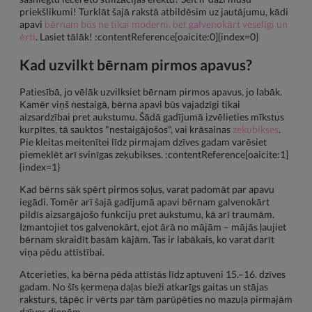
priekšlikumi! Turklāt šajā rakstā atbildēsim uz jautājumu, kādi
apavi
bērnam būs ne tikai moderni, bet galvenokārt veselīgi un
ērti
. Lasiet tālāk! :contentReference[oaicite:0]{index=0}
Kad uzvilkt bērnam pirmos apavus?
Patiesībā, jo vēlāk uzvilksiet bērnam pirmos apavus, jo labāk.
Kamēr viņš nestaigā, bērna apavi būs vajadzīgi tikai
aizsardzībai pret aukstumu. Šādā gadījumā izvēlieties mīkstus
kurpītes, tā sauktos "nestaigājošos", vai krāsainas
zeķubikses
.
Pie kleitas meitenītei līdz pirmajam dzīves gadam varēsiet
piemeklēt arī svinīgas zeķubikses. :contentReference[oaicite:1]
{index=1}
Kad bērns sāk spērt pirmos soļus, varat padomāt par apavu
iegādi. Tomēr arī šajā gadījumā apavi bērnam galvenokārt
pildīs aizsargājošo funkciju pret aukstumu, kā arī traumām.
Izmantojiet tos galvenokārt, ejot ārā no mājām – mājās ļaujiet
bērnam skraidīt basām kājām. Tas ir labākais, ko varat darīt
viņa pēdu attīstībai.
Atcerieties, ka bērna pēda attīstās līdz aptuveni 15.–16. dzīves
gadam. No šīs ķermeņa daļas bieži atkarīgs gaitas un stājas
raksturs, tāpēc ir vērts par tām parūpēties no mazuļa pirmajām
dzīves dienām.