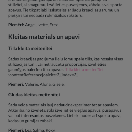
stilizācijai smagumu, izvēlieties puszeķenes, zābakus vai sporta
apavus. Tie tikpat labi izskatīsies ar šādu kreācijas garumu un
piešķirs tai nedaudz rokmūzikas raksturu.
Piemēri:
Angel, Ivette, Frezi.
Kleitas materiāls un apavi
Tilla kleita meitenītei
Šādas kreācijas gadījumā lielu lomu spēlē tills, kas nosaka visas
stilizācijas toni. Lai netraucētu proporcijas, izvēlieties
gaumīgus balerīnu tipa apavus.
Tilla kleita meitenītei
:contentReference[oaicite:3]{index=3}
Piemēri:
Valerie, Alona, Gisele.
Gludas kleitas meitenītei
Šāda veida materiāls ļauj nedaudz eksperimentēt ar apaviem.
Atkarībā no izvēlētā stila izvēlieties vieglus apavus, pusapavus
vai pat interesantas puszeķenes. Lieliski noder arī sporta apavi,
kedas un gumijas zābaki.
Piemēri:
Lea, Salma, Roxy.