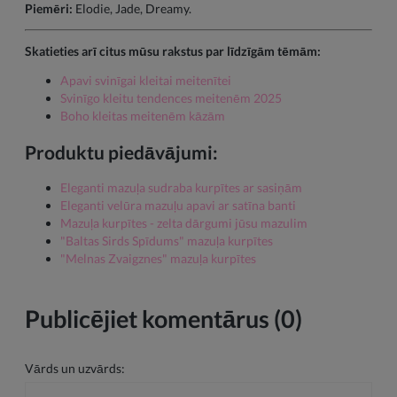
Piemēri:
Elodie, Jade, Dreamy.
Skatieties arī citus mūsu rakstus par līdzīgām tēmām:
Apavi svinīgai kleitai meitenītei
Svinīgo kleitu tendences meitenēm 2025
Boho kleitas meitenēm kāzām
Produktu piedāvājumi:
Eleganti mazuļa sudraba kurpītes ar sasiņām
Eleganti velūra mazuļu apavi ar satīna banti
Mazuļa kurpītes - zelta dārgumi jūsu mazulim
"Baltas Sirds Spīdums" mazuļa kurpītes
"Melnas Zvaigznes" mazuļa kurpītes
Publicējiet komentārus (0)
Vārds un uzvārds: