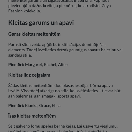
meitenītei garuma un izgatavošanas materiāla. Papildus
pievienojām dažus kreāciju piemērus, ko atradīsiet Zoya
Fashion kolekcijā.
Kleitas garums un apavi
Garas kleitas meitenītēm
Parasti šāda veida apģērbs ir stilizācijas dominējošais
elements. Tādēļ izvēlieties drīzāk gaumīgus apavus balerīnu vai
sandaļu stilā.
Piemēri:
Margaret, Rachel, Alice.
Kleitas līdz ceļgalam
Šādas kleitas meitenītēm dod plašas iespējas bērna apavu
izvēlē. Viss tādēļ atkarīgs no stila, ko izvēlēsieties – tie var būt
gan balerīnas, gan smagāki sporta apavi.
Piemēri:
Bianka, Grace, Elisa.
Īsas kleitas meitenītēm
Šeit galveno lomu spēlēs bērna kājas. Lai uzsvērtu vieglumu,
izvēlieties gaumīgus apavus balerīnu tipā. Lai piešķirtu