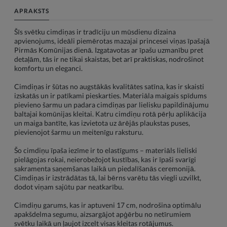
APRAKSTS
Šīs svētku cimdiņas ir tradīciju un mūsdienu dizaina
apvienojums, ideāli piemērotas mazajai princesei viņas īpašajā
Pirmās Komūnijas dienā. Izgatavotas ar īpašu uzmanību pret
detaļām, tās ir ne tikai skaistas, bet arī praktiskas, nodrošinot
komfortu un eleganci.
Cimdiņas ir šūtas no augstākās kvalitātes satīna, kas ir skaisti
izskatās un ir patīkami pieskarties. Materiāla maigais spīdums
pievieno šarmu un padara cimdiņas par lielisku papildinājumu
baltajai komūnijas kleitai. Katru cimdiņu rotā pērļu aplikācija
un maiga bantīte, kas izvietota uz ārējās plaukstas puses,
pievienojot šarmu un meitenīgu raksturu.
Šo cimdiņu īpaša iezīme ir to elastīgums – materiāls lieliski
pielāgojas rokai, neierobežojot kustības, kas ir īpaši svarīgi
sakramenta saņemšanas laikā un piedalīšanās ceremonijā.
Cimdiņas ir izstrādātas tā, lai bērns varētu tās viegli uzvilkt,
dodot viņam sajūtu par neatkarību.
Cimdiņu garums, kas ir aptuveni 17 cm, nodrošina optimālu
apakšdelma segumu, aizsargājot apģērbu no netīrumiem
svētku laikā un ļaujot izcelt visas kleitas rotājumus.