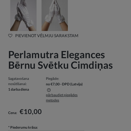
PIEVIENOT VĒLMJU SARAKSTAM
Perlamutra Elegances
Bērnu Svētku Cimdiņas
Sagatavošana
Piegāde:
nosūtīšanai:
no €7,00
- DPD
(Latvija)
1 darba diena
pārbaudiet piegādes
Cenā nav iekļautas iespējamās maksājumu izmaksas
metodes
€10,00
Cena:
*
Piederumu krāsa: