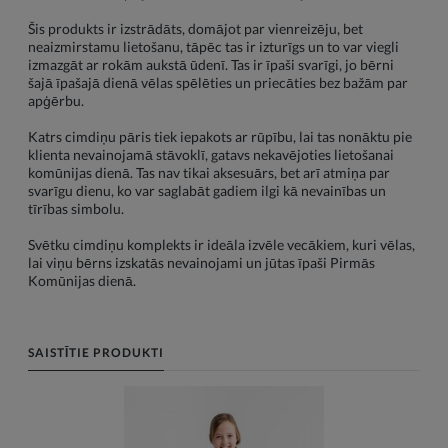
Šis produkts ir izstrādāts, domājot par vienreizēju, bet
neaizmirstamu lietošanu, tāpēc tas ir izturīgs un to var viegli
izmazgāt ar rokām aukstā ūdenī. Tas ir īpaši svarīgi, jo bērni
šajā īpašajā dienā vēlas spēlēties un priecāties bez bažām par
apģērbu.
Katrs cimdiņu pāris tiek iepakots ar rūpību, lai tas nonāktu pie
klienta nevainojamā stāvoklī, gatavs nekavējoties lietošanai
komūnijas dienā. Tas nav tikai aksesuārs, bet arī atmiņa par
svarīgu dienu, ko var saglabāt gadiem ilgi kā nevainības un
tīrības simbolu.
Svētku cimdiņu komplekts ir ideāla izvēle vecākiem, kuri vēlas,
lai viņu bērns izskatās nevainojami un jūtas īpaši Pirmās
Komūnijas dienā.
SAISTĪTIE PRODUKTI