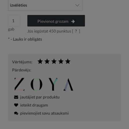
Pievienot grozam
gab
Jūs iegūstat
450
punktus [
?
]
*
- Lauks ir obligāts
Vērtējums:
Pārdevējs:
jautājiet par produktu
ieteikt draugam
pievienojiet savu atsauksmi