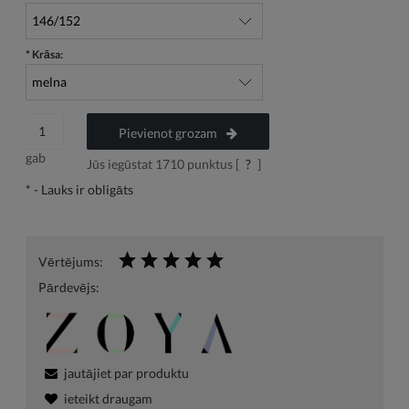
*
Krāsa:
Pievienot grozam
gab
Jūs iegūstat
1710
punktus [
?
]
*
- Lauks ir obligāts
Vērtējums:
Pārdevējs:
jautājiet par produktu
ieteikt draugam