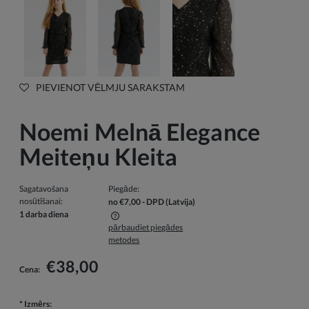
PIEVIENOT VĒLMJU SARAKSTAM
Noemi Melnā Elegance
Meiteņu Kleita
Sagatavošana
Piegāde:
nosūtīšanai:
no €7,00
- DPD
(Latvija)
1 darba diena
pārbaudiet piegādes
Cenā nav iekļautas iespējamās maksājumu izmaksas
metodes
€38,00
Cena:
*
Izmērs: