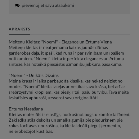
pievienojiet savu atsauksmi
APRAKSTS
Meiteņu Kleitas: "Noemi" - Elegance un Ērtums Vienā
Meiteņu kleitas ir neatņemama katras jaunās dāmas
garderobes daļa, it īpaši, kad runa ir par svinībām un īpašiem
notikumiem. "Noemi" kleita ir perfekta elegances un ērtuma
sintēze, kas noteikti piesaistīs uzmanību jebkurā pasākumā.
"Noemi" - Unikāls Dizains
Melna krāsa ir laika pārbaudīta klasika, kas nekad neiziet no
modes. "Noemi" kleita izceļas ar ne tikai savu krāsu, bet arī ar
srebrzystymi kropļiem, kas piešķir tai īpašu burvību. Tava meita
izskatīsies apburoši, uzsverot savu originalitāti.
Ērtums Nēsāšanā
Kleitas materiāls ir elastīgs, nodrošinot augstu komforta līmeni.
Zakładka stila dekolts un smalka gumija pie piedurknēm pie
rokas locītavas nodrošina, ka kleita ideāli pieguļ ķermenim,
neierobežojot kustības.