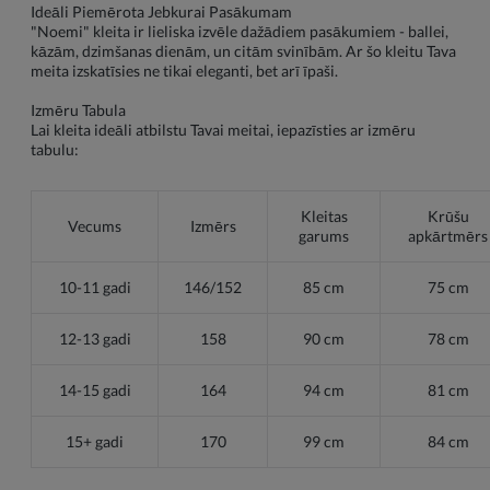
Ideāli Piemērota Jebkurai Pasākumam
"Noemi" kleita ir lieliska izvēle dažādiem pasākumiem - ballei,
kāzām, dzimšanas dienām, un citām svinībām. Ar šo kleitu Tava
meita izskatīsies ne tikai eleganti, bet arī īpaši.
Izmēru Tabula
Lai kleita ideāli atbilstu Tavai meitai, iepazīsties ar izmēru
tabulu:
Kleitas
Krūšu
Vecums
Izmērs
garums
apkārtmērs
10-11 gadi
146/152
85 cm
75 cm
12-13 gadi
158
90 cm
78 cm
14-15 gadi
164
94 cm
81 cm
15+ gadi
170
99 cm
84 cm