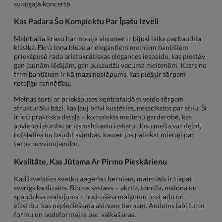
svinīgajā koncertā.
Kas Padara Šo Komplektu Par Īpašu Izvēli
Melnbaltā krāsu harmonija vienmēr ir bijusi laika pārbaudīta
klasika. Ekrū toņa blūze ar elegantiem melniem bantīšiem
priekšpusē rada aristokrātiskas elegances iespaidu, kas piestāv
gan jaunām lēdijām, gan pusaudžu vecuma meitenēm. Katrs no
trim bantīšiem ir kā mazs noslēpums, kas piešķir tērpam
rotaļīgu rafinētību.
Melnas šorti ar priekšpuses kontrafaldām veido tērpam
strukturālu bāzi, kas ļauj brīvi kustēties, nesacīkstot par stilu. Šī
ir ļoti praktiska detaļa – komplekts meiteņu garderobē, kas
apvieno izturību ar izsmalcinātu izskatu. Jūsu meita var dejot,
rotaļāties un baudīt svinības, kamēr jūs paliekat mierīgi par
tērpa nevainojamību.
Kvalitāte, Kas Jūtama Ar Pirmo Pieskārienu
Kad izvēlaties svētku apģērbu bērniem, materiāls ir tikpat
svarīgs kā dizains. Blūzes sastāvs – akrīla, tencila, neilona un
spandeksa maisījums – nodrošina maigumu pret ādu un
elastību, kas nepieciešama aktīvam bērnam. Audums labi turot
formu un nedeformējas pēc valkāšanas.