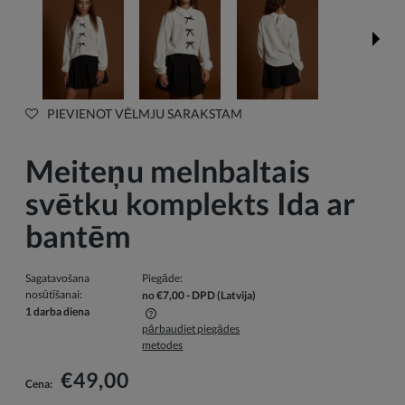
PIEVIENOT VĒLMJU SARAKSTAM
Meiteņu melnbaltais
svētku komplekts Ida ar
bantēm
Sagatavošana
Piegāde:
nosūtīšanai:
no €7,00
- DPD
(Latvija)
1 darba diena
pārbaudiet piegādes
Cenā nav iekļautas iespējamās maksājumu izmaksas
metodes
€49,00
Cena: