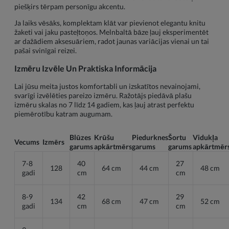
piešķirs tērpam personīgu akcentu.
Ja laiks vēsāks, komplektam klāt var pievienot elegantu knitu
žaketi vai jaku pasteļtoņos. Melnbaltā bāze ļauj eksperimentēt
ar dažādiem aksesuāriem, radot jaunas variācijas vienai un tai
pašai svinīgai reizei.
Izmēru Izvēle Un Praktiska Informācija
Lai jūsu meita justos komfortabli un izskatītos nevainojami,
svarīgi izvēlēties pareizo izmēru. Ražotājs piedāvā plašu
izmēru skalas no 7 līdz 14 gadiem, kas ļauj atrast perfektu
piemērotību katram augumam.
Blūzes
Krūšu
Piedurknes
Šortu
Vidukļa
Vecums
Izmērs
garums
apkārtmērs
garums
garums
apkārtmēr
7-8
40
27
128
64 cm
44 cm
48 cm
gadi
cm
cm
8-9
42
29
134
68 cm
47 cm
52 cm
gadi
cm
cm