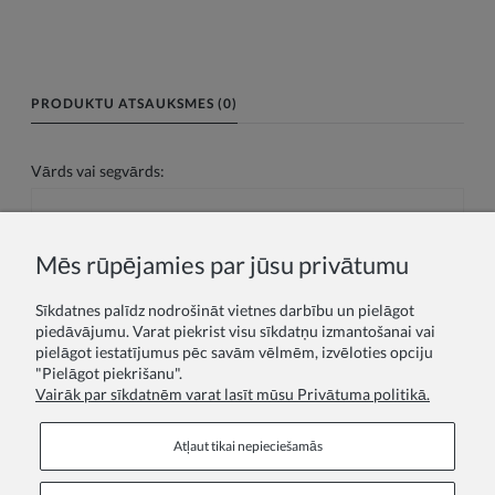
PRODUKTU ATSAUKSMES (0)
Vārds vai segvārds:
Jūsu atsauksme:
Mēs rūpējamies par jūsu privātumu
Sīkdatnes palīdz nodrošināt vietnes darbību un pielāgot
piedāvājumu. Varat piekrist visu sīkdatņu izmantošanai vai
pielāgot iestatījumus pēc savām vēlmēm, izvēloties opciju
"Pielāgot piekrišanu".
Vairāk par sīkdatnēm varat lasīt mūsu Privātuma politikā.
Sūtīt
Atļaut tikai nepieciešamās