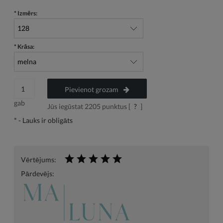
*
Izmērs:
*
Krāsa:
Pievienot grozam
gab
Jūs iegūstat
2205
punktus [
?
]
*
- Lauks ir obligāts
Vērtējums:
Pārdevējs: