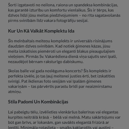
Šorti izgatavoti no neilona, raiona un spandeksa kombinācijas,
kas garantē izturību un komfortu vienlaikus. Šis ir tērps, kas
dzīvos līdzi jūsu meitas piedzīvojumiem – no rīta sagatavošanās
pirms svinībām līdz vakara fotogrāfiju sesijai.
Kur Un Kā Valkāt Komplektu Ida
Šis melnbaltais meiteņu komplekts ir universāls risinājums
daudzām dzīves svinībām. Kad notiek ģimenes kāzas, jūsu
meita izskatīsies piemēroti un eleganti blakus pieaugušajiem
viešņiem. Pirmās Sv. Vakarēdiena dienā viņa sajutīs sevi īpaši,
nezaudējot bērnam raksturīgo dabiskumu.
Skolas balle vai gada noslēguma koncerts? Šis komplekts ir
perfekta izvēle, jo tas ļauj meitenei justies ērti, bet izskatīties
svinīgi. Pat ikdienas foto sesijām vai īpašām ģimenes
vakariņām – tas pārvērtīs parastu brīdi par neaizmirstamu
atmiņu.
Stila Padomi Un Kombinācijas
Lai pabeigtu tēlu, izvēlieties vienkāršus balerīnas vai elegantas
kurpītes neitrālā krāsā – bēšā vai melnā. Matu sakārtojums var
būt gan brīvs, ar lokanām, gan savākts elegantā frizūrā ar
lentīti. Minimāla rotaslieta – smalks kaklarotīts vai austiņi –