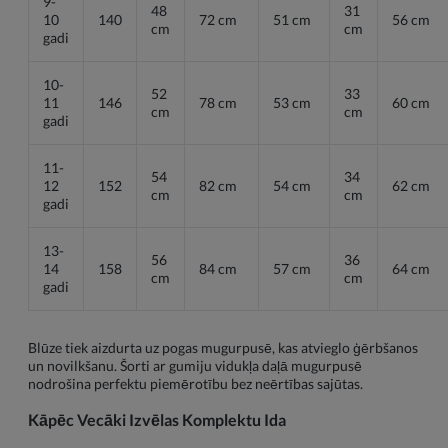
9-
48
31
10
140
72 cm
51 cm
56 cm
cm
cm
gadi
10-
52
33
11
146
78 cm
53 cm
60 cm
cm
cm
gadi
11-
54
34
12
152
82 cm
54 cm
62 cm
cm
cm
gadi
13-
56
36
14
158
84 cm
57 cm
64 cm
cm
cm
gadi
Blūze tiek aizdurta uz pogas mugurpusē, kas atvieglo ģērbšanos
un novilkšanu. Šorti ar gumiju vidukļa daļā mugurpusē
nodrošina perfektu piemērotību bez neērtības sajūtas.
Kāpēc Vecāki Izvēlas Komplektu Ida