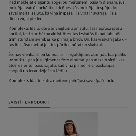
Kad meklējat elegantu apģērbu meitenēm īpašām dienām, jūs
meklējat vairāk nekā tikai drēbes. Jūs meklējat iespēju dot
savai meitai sajūtu, ka viņa ir īpaša. Ka viņa ir svarīga. Ka šī
diena viņai pieder.
Komplekts Ida to dara ar vieglumu un stilu. Tas neprasa īpašu
aprūpi, tas iztur bērna aktivitātes, tas izskatās tikpat labi pēc
trim stundām svinībās kā pirmajā brīdī. Un, kas vissvarīgākāk –
tas liek jūsu meitai justies pārliecinātai un skaistai.
Šis nav vienkārši pirkums. Tas ir ieguldījums atmiņās, kas paliks
uz mūžu – gan jūsu ģimenes foto albūmā, gan mazajā sirdī, kas
atcerēsies to īpašo sajūtu, kad viņa pirmo reizi paskatījās
spogulī un ieraudzīja īstu lēdiju.
Komplekts Ida. Jo katra meitene pelnījusi savu īpašo brīdi.
SAISTĪTIE PRODUKTI