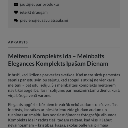
jautājiet par produktu
ieteikt draugam
pievienojiet savu atsauksmi
APRAKSTS
Meiteņu Komplekts Ida – Melnbalts
Elegances Komplekts Īpašām Dienām
Ir brīži, kad ikdiena pārvēršas svētkos. Kad mazā sirdī pamostas
sapnis par īstu svinību sajūtu, kad spogulis atklāj ne vienkārši
meiteni – bet īstu lēdiju. Šis melnbaltais komplekts meitenēm
nav tikai apģērbs. Tas ir solījums par neaizmirstamu dienu, kurā
viņa būs galvenā varone.
Elegants apģērbs bērniem ir vairāk nekā audums un šuves. Tas
ir stāsts, kas sākas ar pieskārienu zīda gludam audum un
turpinās ar smaidu, kas nodziest ģimenes fotogrāfiju albūmos.
Komplekts Ida ir radīts tieši tādām reizēm, kad viss ir jābūt
nevainojamam – kristībās, kāzās, skolas ballē vai pirmajā