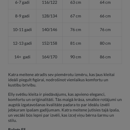
6-7 gadi
116/122
63 cm
64 cm
8-9 gadi
128/134
67 cm
66 cm
10-11 gadi
140/146
76 cm
76 cm
12-13 gadi
152/158
81 cm
80 cm
14+ gadi
164/170
90 cm
86 cm
Katra meitene atradīs sev piemērotu izmēru, kas ļaus kleitai
ideāli piegult figūrai, nodrošinot vienlaikus komfortu un
kustību brīvību.
Elly svētku kleita ir piedāvājums, kas apvieno eleganci,
komfortu un oriģinalitāti. Tās maigā krāsa, smalkie rotājumi un
augstā izgatavošanas kvalitāte padara to par ideālu izvēli
jebkuram īpašam gadījumam. Katra meitene jutīsies tajā īpaša,
un vecāki būs lepni par izvēli, kas izceļ viņu bērna šarmu un
stilu.
Ražots ES