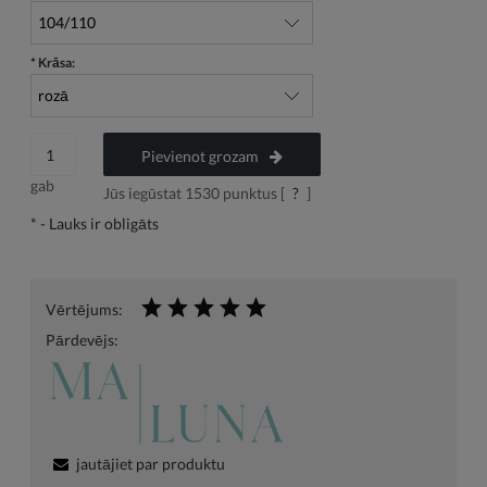
*
Krāsa:
Pievienot grozam
gab
Jūs iegūstat
1530
punktus [
?
]
*
- Lauks ir obligāts
Vērtējums:
Pārdevējs:
jautājiet par produktu