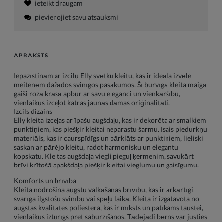
ieteikt draugam
pievienojiet savu atsauksmi
APRAKSTS
Iepazīstinām ar izcilu Elly svētku kleitu, kas ir ideāla izvēle
meitenēm dažādos svinīgos pasākumos. Šī burvīgā kleita maigā
gaiši rozā krāsā apbur ar savu eleganci un vienkāršību,
vienlaikus izceļot katras jaunās dāmas oriģinalitāti.
Izcils dizains
Elly kleita izceļas ar īpašu augšdaļu, kas ir dekorēta ar smalkiem
punktiņiem, kas piešķir kleitai neparastu šarmu. Īsais piedurkņu
materiāls, kas ir caurspīdīgs un pārklāts ar punktiņiem, lieliski
saskan ar pārējo kleitu, radot harmonisku un elegantu
kopskatu. Kleitas augšdaļa viegli pieguļ ķermenim, savukārt
brīvi krītošā apakšdaļa piešķir kleitai vieglumu un gaisīgumu.
Komforts un brīvība
Kleita nodrošina augstu valkāšanas brīvību, kas ir ārkārtīgi
svarīga ilgstošu svinību vai spēļu laikā. Kleita ir izgatavota no
augstas kvalitātes poliestera, kas ir mīksts un patīkams taustei,
vienlaikus izturīgs pret saburzīšanos. Tādējādi bērns var justies