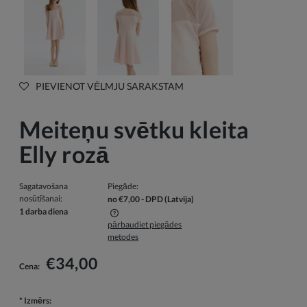
PIEVIENOT VĒLMJU SARAKSTAM
Meiteņu svētku kleita
Elly rozā
Sagatavošana
Piegāde:
nosūtīšanai:
no €7,00
- DPD
(Latvija)
1 darba diena
pārbaudiet piegādes
Cenā nav iekļautas iespējamās maksājumu izmaksas
metodes
€34,00
Cena:
*
Izmērs: