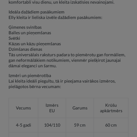
komfortabli visu dienu, un kleita izskatīsies nevainojami.
Ideāla dažādiem pasākumiem
Elly kleita ir lieliska izvēle dažādiem pasākumiem:
Ģimenes svinības
Balles un pieņemšanas
Svētki
Kāzas un kāzu pieņemšanas
Dzimšanas dienas
Tās universālais raksturs padara to piemērotu gan formāliem,
gan neformālākiem notikumiem, vienmēr piešķirot jaunajai
dāmai eleganci un šarmu.
Izmēri un piemērotība
Lai kleita ideāli piegultu, tā ir pieejama vairākos izmēros,
pielāgotos bērna vecumam:
Izmērs
Krūšu
Vecums
Garums
EU
apkārtmērs
4-5 gadi
104/110
59 cm
60 cm