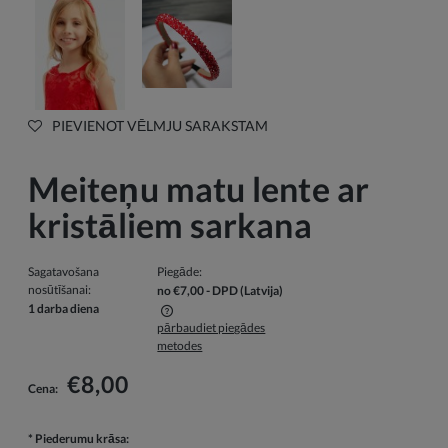
PIEVIENOT VĒLMJU SARAKSTAM
Meiteņu matu lente ar
kristāliem sarkana
Sagatavošana
Piegāde:
nosūtīšanai:
no €7,00
- DPD
(Latvija)
1 darba diena
pārbaudiet piegādes
Cenā nav iekļautas iespējamās maksājumu izmaksas
metodes
€8,00
Cena:
*
Piederumu krāsa: