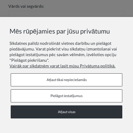
Vārds vai segvārds:
Jūsu atsauksme:
Mēs rūpējamies par jūsu privātumu
Sīkdatnes palīdz nodrošināt vietnes darbību un pielāgot
piedāvājumu. Varat piekrist visu sīkdatņu izmantošanai vai
pielāgot iestatījumus pēc savām vēlmēm, izvēloties opciju
"Pielāgot piekrišanu".
Vairāk par sīkdatnēm varat lasīt mūsu Privātuma politikā.
Sūtīt
Atļaut tikai nepieciešamās
Pielāgot iestatījumus
Pamatinformācija
Atļaut visas
COPYRIGHT © 2026 ZOYA GROUP
Skatīt vietnes pilno versiju