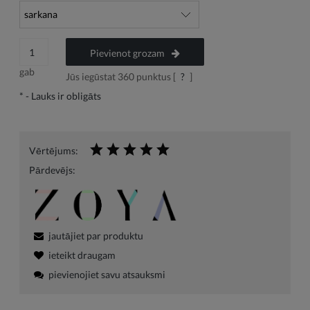
Pievienot grozam
gab
Jūs iegūstat
360
punktus [
?
]
*
- Lauks ir obligāts
Vērtējums:
Pārdevējs:
jautājiet par produktu
ieteikt draugam
pievienojiet savu atsauksmi