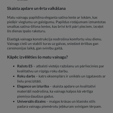
Skaista apdare un ērta valkāšana
Matu vainagu papildina eleganta satīna lente ar lokām, kas
piešķir vieglumu un gaisīgumu. Papildus rotājumam izmantotas
smalkas satīna-šifona lentes, kas brīvi krīt pāri pleciem, izceļot
šīs dienas īpašo raksturu.
Elastīgā vainaga konstrukcija nodrošina komfortu visu dienu.
Vainags cieši un stabili turas uz galvas, sniedzot ērtības gan
ceremonijas laikā, gan svinību gaitā.
Kāpēc izvēlēties šo matu vainagu?
Ražots ES
– atbalsti vietējo ražošanu un pārliecinies par
kvalitatīvu un rūpīgu roku darbu.
Roku darbs
– katrs eksemplārs ir unikāls un izgatavots ar
lielu precizitāti.
Elegance un izturība
– skaista apdare un kvalitatīvi
materiāli nodrošina, ka vainags kalpos kā vērtīga
piemiņa daudzus gadus.
Universāls dizains
– maigas krāsas un klasisks stils
padara vainagu piemērotu jebkuram svinīgam tērpam.