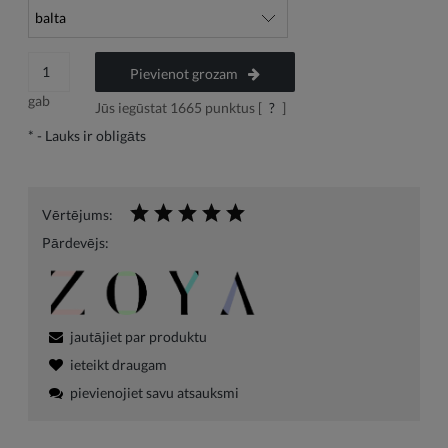
Pievienot grozam
gab
Jūs iegūstat
1665
punktus [
?
]
*
- Lauks ir obligāts
Vērtējums:
Pārdevējs:
jautājiet par produktu
ieteikt draugam
pievienojiet savu atsauksmi