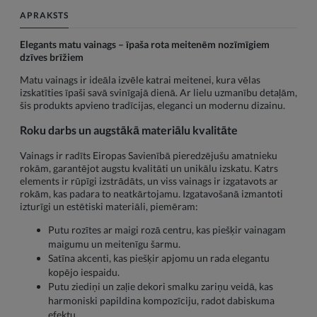
APRAKSTS
Elegants matu vainags – īpaša rota meitenēm nozīmīgiem
dzīves brīžiem
Matu vainags ir ideāla izvēle katrai meitenei, kura vēlas
izskatīties īpaši savā svinīgajā dienā. Ar lielu uzmanību detaļām,
šis produkts apvieno tradīcijas, eleganci un modernu dizainu.
Roku darbs un augstākā materiālu kvalitāte
Vainags ir radīts Eiropas Savienībā pieredzējušu amatnieku
rokām, garantējot augstu kvalitāti un unikālu izskatu. Katrs
elements ir rūpīgi izstrādāts, un viss vainags ir izgatavots ar
rokām, kas padara to neatkārtojamu. Izgatavošanā izmantoti
izturīgi un estētiski materiāli, piemēram:
Putu rozītes ar maigi rozā centru, kas piešķir vainagam
maigumu un meitenīgu šarmu.
Satīna akcenti, kas piešķir apjomu un rada elegantu
kopējo iespaidu.
Putu ziediņi un zaļie dekori smalku zariņu veidā, kas
harmoniski papildina kompozīciju, radot dabiskuma
efektu.