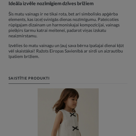
Ideāla izvēle nozīmīgiem dzīves brīžiem
Šis matu vainags ir ne tikai rota, bet arī simbolisks apģērba
elements, kas izceļ svinīgās dienas nozīmīgumu. Pateicoties
rūpīgajam dizainam un harmoniskajai kompozīcijai, vainags
piešķirs šarmu katrai meitenei, padarot viņas izskatu
neaizmirstamu.
Izvēlies šo matu vainagu un ļauj sava bērna īpašajai dienai kļūt
vēl skaistākai! Ražots Eiropas Savienībā ar sirdi un aizrautību
īpašiem brīžiem.
SAISTĪTIE PRODUKTI