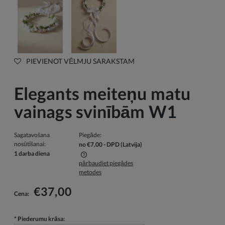
PIEVIENOT VĒLMJU SARAKSTAM
Elegants meiteņu matu
vainags svinībām W1
Sagatavošana
Piegāde:
nosūtīšanai:
no €7,00
- DPD
(Latvija)
1 darba diena
pārbaudiet piegādes
Cenā nav iekļautas iespējamās maksājumu izmaksas
metodes
€37,00
Cena:
*
Piederumu krāsa: