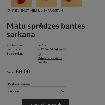
PIEVIENOT VĒLMJU SARAKSTAM
Matu sprādzes bantes
sarkana
Sagatavošana
Piegāde:
nosūtīšanai:
no €7,00
- DPD
(Latvija)
1 darba diena
pārbaudiet piegādes
Cenā nav iekļautas iespējamās maksājumu izmaksas
metodes
€8,00
Cena:
*
Piederumu krāsa:
Pievienot grozam