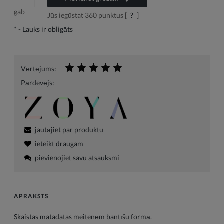
gab
Jūs iegūstat
360
punktus [
?
]
*
- Lauks ir obligāts
Vērtējums:
Pārdevējs:
jautājiet par produktu
ieteikt draugam
pievienojiet savu atsauksmi
APRAKSTS
Skaistas matadatas meitenēm bantīšu formā.