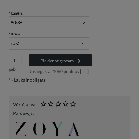
*
Izmērs:
*
Krāsa:
Pievienot grozam
gab
Jūs iegūstat
1080
punktus [
?
]
*
- Lauks ir obligāts
Vērtējums:
Pārdevējs: