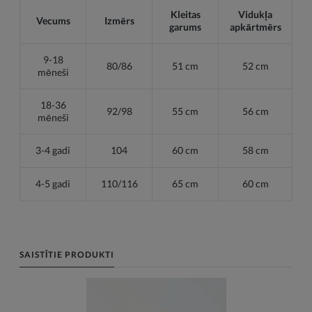
Kleitas
Vidukļa
Vecums
Izmērs
garums
apkārtmērs
9-18
80/86
51 cm
52 cm
mēneši
18-36
92/98
55 cm
56 cm
mēneši
3-4 gadi
104
60 cm
58 cm
4-5 gadi
110/116
65 cm
60 cm
SAISTĪTIE PRODUKTI