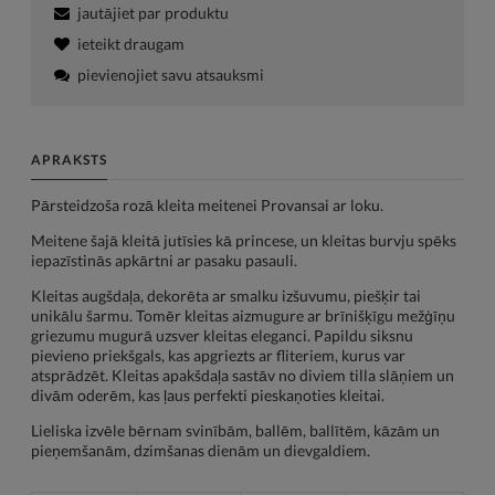
jautājiet par produktu
ieteikt draugam
pievienojiet savu atsauksmi
APRAKSTS
Pārsteidzoša rozā kleita meitenei Provansai ar loku.
Meitene šajā kleitā jutīsies kā princese, un kleitas burvju spēks
iepazīstinās apkārtni ar pasaku pasauli.
Kleitas augšdaļa, dekorēta ar smalku izšuvumu, piešķir tai
unikālu šarmu. Tomēr kleitas aizmugure ar brīnišķīgu mežģīņu
griezumu mugurā uzsver kleitas eleganci. Papildu siksnu
pievieno priekšgals, kas apgriezts ar fliteriem, kurus var
atsprādzēt. Kleitas apakšdaļa sastāv no diviem tilla slāņiem un
divām oderēm, kas ļaus perfekti pieskaņoties kleitai.
Lieliska izvēle bērnam svinībām, ballēm, ballītēm, kāzām un
pieņemšanām, dzimšanas dienām un dievgaldiem.