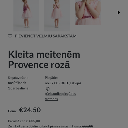
PIEVIENOT VĒLMJU SARAKSTAM
Kleita meitenēm
Provence rozā
Sagatavošana
Piegāde:
nosūtīšanai:
no €7,00
- DPD
(Latvija)
1 darba diena
pārbaudiet piegādes
Cenā nav iekļautas iespējamās maksājumu izmaksas
metodes
€24,50
Cena:
Parastā cena:
€35,00
Zemākā cena 30 dienu laikā pirms samazinājuma:
€35,00