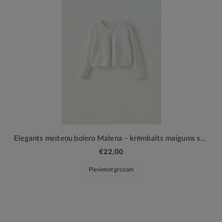
Elegants meiteņu bolero Malena – krēmbalts maigums svētku brīžiem
€22,00
Pievienot grozam