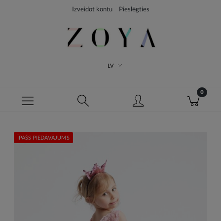
Izveidot kontu
Pieslēgties
LV
ĪPAŠS PIEDĀVĀJUMS