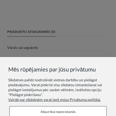
PRODUKTU ATSAUKSMES (0)
Vārds vai segvārds:
Jūsu atsauksme:
Mēs rūpējamies par jūsu privātumu
Sīkdatnes palīdz nodrošināt vietnes darbību un pielāgot
piedāvājumu. Varat piekrist visu sīkdatņu izmantošanai vai
pielāgot iestatījumus pēc savām vēlmēm, izvēloties opciju
"Pielāgot piekrišanu".
Vairāk par sīkdatnēm varat lasīt mūsu Privātuma politikā.
Sūtīt
Atļaut tikai nepieciešamās