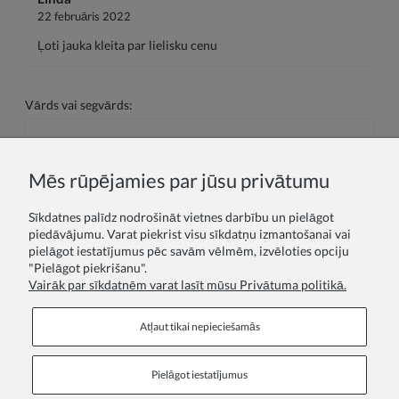
22 februāris 2022
Ļoti jauka kleita par lielisku cenu
Vārds vai segvārds:
Jūsu atsauksme:
Mēs rūpējamies par jūsu privātumu
Sīkdatnes palīdz nodrošināt vietnes darbību un pielāgot
piedāvājumu. Varat piekrist visu sīkdatņu izmantošanai vai
pielāgot iestatījumus pēc savām vēlmēm, izvēloties opciju
"Pielāgot piekrišanu".
Vairāk par sīkdatnēm varat lasīt mūsu Privātuma politikā.
Sūtīt
Atļaut tikai nepieciešamās
Pielāgot iestatījumus