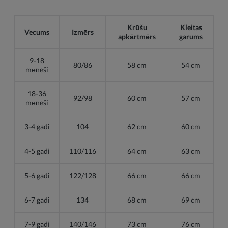
Krūšu
Kleitas
Vecums
Izmērs
apkārtmērs
garums
9-18
80/86
58 cm
54 cm
mēneši
18-36
92/98
60 cm
57 cm
mēneši
3-4 gadi
104
62 cm
60 cm
4-5 gadi
110/116
64 cm
63 cm
5-6 gadi
122/128
66 cm
66 cm
6-7 gadi
134
68 cm
69 cm
7-9 gadi
140/146
73 cm
76 cm