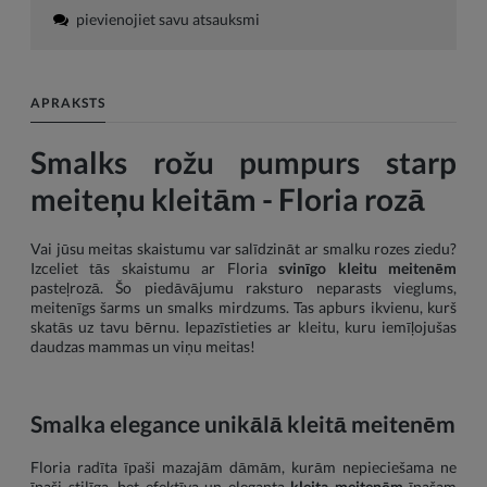
pievienojiet savu atsauksmi
APRAKSTS
Smalks rožu pumpurs starp
meiteņu kleitām - Floria rozā
Vai jūsu meitas skaistumu var salīdzināt ar smalku rozes ziedu?
Izceliet tās skaistumu ar Floria
svinīgo kleitu meitenēm
pasteļrozā. Šo piedāvājumu raksturo neparasts vieglums,
meitenīgs šarms un smalks mirdzums. Tas apburs ikvienu, kurš
skatās uz tavu bērnu. Iepazīstieties ar kleitu, kuru iemīļojušas
daudzas mammas un viņu meitas!
Smalka elegance unikālā kleitā meitenēm
Floria radīta īpaši mazajām dāmām, kurām nepieciešama ne
īpaši stilīga, bet efektīva un eleganta
kleita meitenēm
īpašam