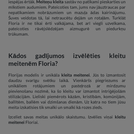
iespējas ērtāk.
Meiteņu kleita
sastāv no patīkami pieskarties un
mīkstiem audumiem. Pateicoties tam, jums nav jāuztraucas par
nepatīkamiem nobrāzumiem un mazuļa ādas kairinājumu.
Šuves veidotas tā, lai netraucētu dejām un rotaļām. Turklāt
Floria ir ne tikai ērti valkājama, bet arī viegli uzvelkama,
pateicoties rāvējslēdzējam aizmugurē un piedurkņu
trūkumam.
Kādos gadījumos izvēlēties kleitu
meitenēm Floria?
Florijas modelis ir unikāla
kleita meitenei
. Jūs to izmantosit
daudzu svarīgu svētku laikā. Vienkāršs piegriezums ar
unikāliem rotājumiem un pasteļrozā ar mirdzumu
pievienošanu nozīmē, ka šo kleitu var izmantot intriģējošām
stilizācijām. Lieliski piemērots kāzām, kristībām, komūnijām,
ballītēm, ballēm vai dzimšanas dienām. Uz katra no tiem jūsu
meita izskatīsies tik smalki un smalki kā rozes zieds.
Izceliet savas meitas unikālo skaistumu. Izvēlies viņai
kleitu
meitenei
Floriai.