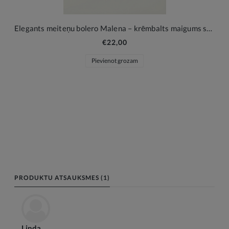
Elegants meiteņu bolero Malena – krēmbalts maigums svētku brīžiem
€22,00
Pievienot grozam
PRODUKTU ATSAUKSMES (1)
Linda