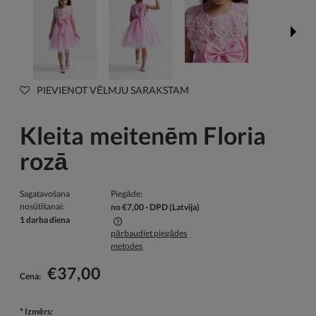
PIEVIENOT VĒLMJU SARAKSTAM
Kleita meitenēm Floria
rozā
Sagatavošana
Piegāde:
nosūtīšanai:
no €7,00
- DPD
(Latvija)
1 darba diena
pārbaudiet piegādes
Cenā nav iekļautas iespējamās maksājumu izmaksas
metodes
€37,00
Cena:
*
Izmērs: