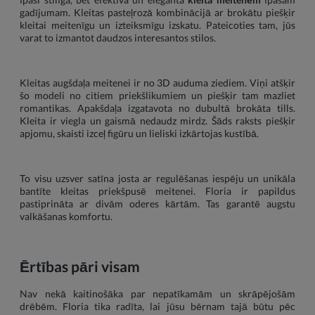
gadījumam. Kleitas pasteļrozā kombinācijā ar brokātu piešķir
kleitai meitenīgu un izteiksmīgu izskatu. Pateicoties tam, jūs
varat to izmantot daudzos interesantos stilos.
Kleitas augšdaļa meitenei ir no 3D auduma ziediem. Viņi atšķir
šo modeli no citiem priekšlikumiem un piešķir tam mazliet
romantikas. Apakšdaļa izgatavota no dubultā brokāta tills.
Kleita ir viegla un gaismā nedaudz mirdz. Šāds raksts piešķir
apjomu, skaisti izceļ figūru un lieliski izkārtojas kustībā.
To visu uzsver satīna josta ar regulēšanas iespēju un unikāla
bantīte kleitas priekšpusē meitenei. Floria ir papildus
pastiprināta ar divām oderes kārtām. Tas garantē augstu
valkāšanas komfortu.
Ērtības pāri visam
Nav nekā kaitinošāka par nepatīkamām un skrāpējošām
drēbēm. Floria tika radīta, lai jūsu bērnam tajā būtu pēc