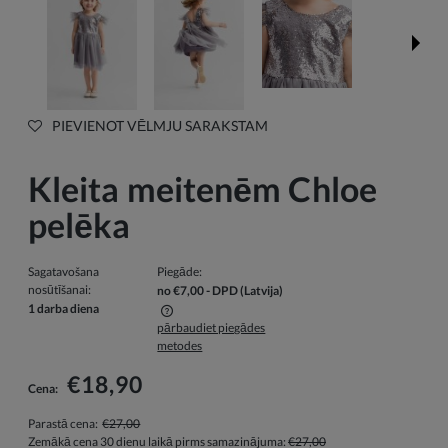
PIEVIENOT VĒLMJU SARAKSTAM
Kleita meitenēm Chloe
pelēka
Sagatavošana
Piegāde:
nosūtīšanai:
no €7,00
- DPD
(Latvija)
1 darba diena
pārbaudiet piegādes
Cenā nav iekļautas iespējamās maksājumu izmaksas
metodes
€18,90
Cena:
Parastā cena:
€27,00
Zemākā cena 30 dienu laikā pirms samazinājuma:
€27,00