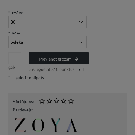
*
Izmērs:
*
Krāsa:
Pievienot grozam
gab
Jūs iegūstat
810
punktus [
?
]
*
- Lauks ir obligāts
Vērtējums:
Pārdevējs: