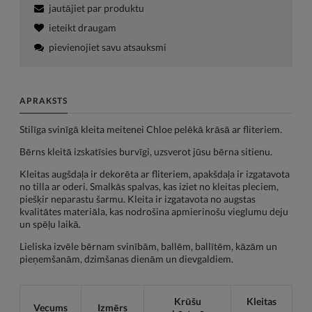
jautājiet par produktu
ieteikt draugam
pievienojiet savu atsauksmi
APRAKSTS
Stilīga svinīgā kleita meitenei Chloe pelēkā krāsā ar fliteriem.
Bērns kleitā izskatīsies burvīgi, uzsverot jūsu bērna sitienu.
Kleitas augšdaļa ir dekorēta ar fliteriem, apakšdaļa ir izgatavota
no tilla ar oderi. Smalkās spalvas, kas iziet no kleitas pleciem,
piešķir neparastu šarmu. Kleita ir izgatavota no augstas
kvalitātes materiāla, kas nodrošina apmierinošu vieglumu deju
un spēļu laikā.
Lieliska izvēle bērnam svinībām, ballēm, ballītēm, kāzām un
pieņemšanām, dzimšanas dienām un dievgaldiem.
Krūšu
Kleitas
Vecums
Izmērs