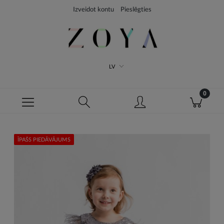
Izveidot kontu
Pieslēgties
LV
ĪPAŠS PIEDĀVĀJUMS