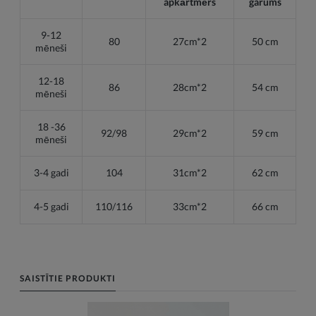
apkārtmērs
garums
9-12
80
27cm*2
50 cm
mēneši
12-18
86
28cm*2
54 cm
mēneši
18 -36
92/98
29cm*2
59 cm
mēneši
3-4 gadi
104
31cm*2
62 cm
4-5 gadi
110/116
33cm*2
66 cm
SAISTĪTIE PRODUKTI