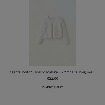
Elegants meiteņu bolero Malena – krēmbalts maigums svētku brīžiem
€22,00
Pievienot grozam