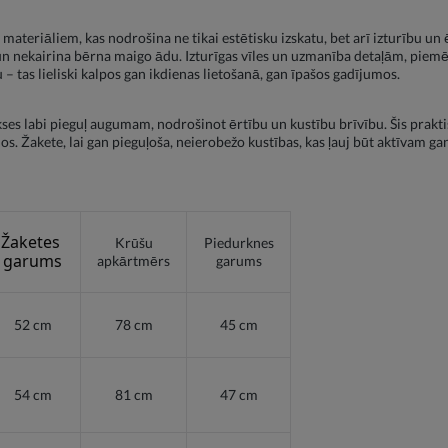
 materiāliem, kas nodrošina ne tikai estētisku izskatu, bet arī izturību u
un nekairina bērna maigo ādu. Izturīgas vīles un uzmanība detaļām, piem
u – tas lieliski kalpos gan ikdienas lietošanā, gan īpašos gadījumos.
bikses labi pieguļ augumam, nodrošinot ērtību un kustību brīvību. Šis prak
s. Žakete, lai gan pieguļoša, neierobežo kustības, kas ļauj būt aktīvam gan
Žaketes 
Krūšu
Piedurknes
garums
apkārtmērs
garums
52 cm
78 cm
45 cm
54 cm
81 cm
47 cm