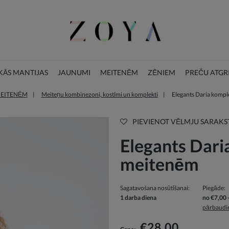
ĀS MANTIJAS
JAUNUMI
MEITENĒM
ZĒNIEM
PREČU ATGR
EITENĒM
Meiteņu kombinezoni, kostīmi un komplekti
Elegants Daria komp
BLOGS
ZIEMASSVĒTKU KOLEKCIJA
PIEVIENOT VĒLMJU SARAK
Elegants Dari
meitenēm
Sagatavošana nosūtīšanai:
Piegāde:
1 darba diena
no €7,00
pārbaudie
Cenā nav iekļautas iespējam
€28,00