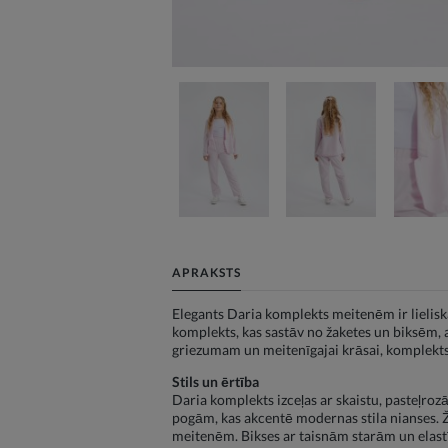
APRAKSTS
Elegants Daria komplekts meitenēm ir lielis
komplekts, kas sastāv no žaketes un biksēm, 
griezumam un meitenīgajai krāsai, komplekts
Stils un ērtība
Daria komplekts izceļas ar skaistu, pasteļroz
pogām, kas akcentē modernas stila nianses. Ža
meitenēm. Bikses ar taisnām starām un elastī