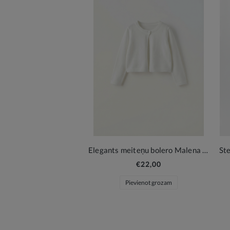
Elegants meiteņu bolero Malena – krēmbalts maigums svētku brīžiem
€22,00
Pievienot grozam