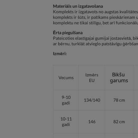
Materiāls un izgatavošana
Komplekts ir izgatavots no augstas kvalitātes
komplekts ir šūts, ir patīkams pieskārienam 
komplektu ne tikai stilīgu, bet arī funkcionāl
Ērta piegulšana
Pateicoties elastīgajai gumijai jostasvietā, 
ar bērnu, turklāt atvieglo patstāvīgu ģērbšano
Izmēri:
Bikšu 
Izmērs
Vecums
garums
EU
9-10
134/140
78 cm
gadi
10-11
146
82 cm
gadi