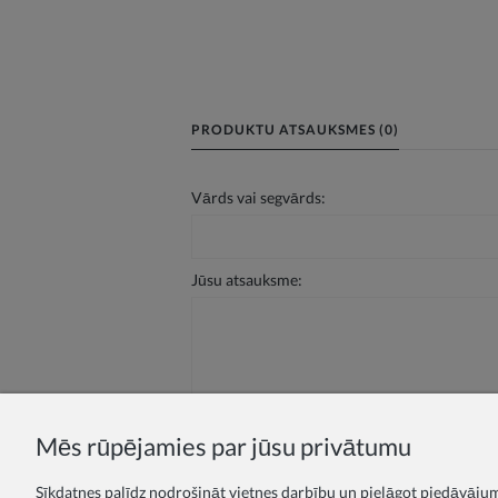
PRODUKTU ATSAUKSMES (0)
Vārds vai segvārds:
Jūsu atsauksme:
Sūtīt
Mēs rūpējamies par jūsu privātumu
Sīkdatnes palīdz nodrošināt vietnes darbību un pielāgot piedāvājumu