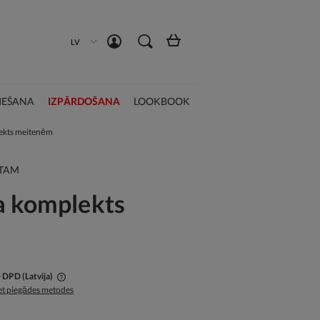
Izveidot kontu
Pieslēgties
LV
IEŠANA
IZPĀRDOŠANA
LOOKBOOK
lekts meitenēm
STAM
a komplekts
- DPD
(Latvija)
t piegādes metodes
ās maksājumu