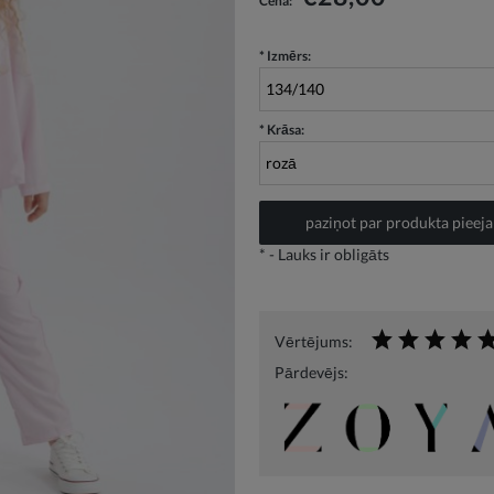
Cena:
izmaksas
*
Izmērs:
*
Krāsa:
paziņot par produkta pieej
*
- Lauks ir obligāts
Vērtējums:
Pārdevējs: