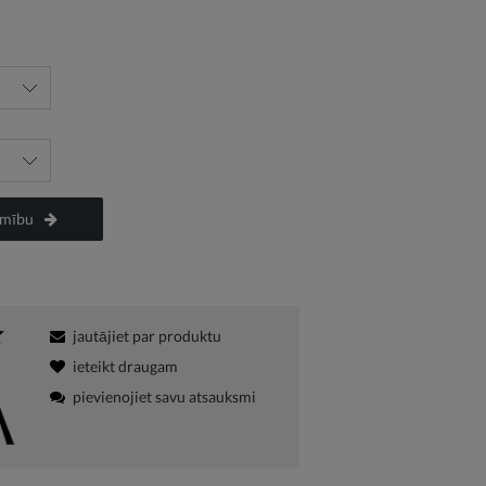
amību
jautājiet par produktu
ieteikt draugam
pievienojiet savu atsauksmi