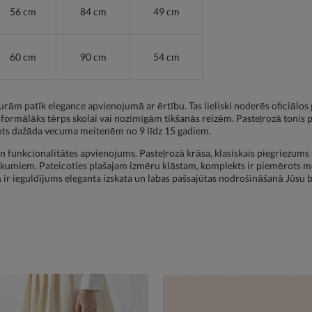
56 cm
84 cm
49 cm
60 cm
90 cm
54 cm
urām patīk elegance apvienojumā ar ērtību. Tas lieliski noderēs oficiālo
kā formālāks tērps skolai vai nozīmīgām tikšanās reizēm. Pasteļrozā ton
ērots dažāda vecuma meitenēm no 9 līdz 15 gadiem.
n funkcionalitātes apvienojums. Pasteļrozā krāsa, klasiskais piegriezums u
tikumiem. Pateicoties plašajam izmēru klāstam, komplekts ir piemērots 
 ir ieguldījums eleganta izskata un labas pašsajūtas nodrošināšanā Jūsu