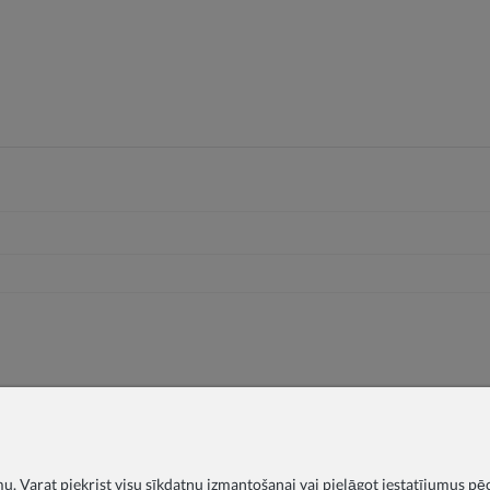
. Varat piekrist visu sīkdatņu izmantošanai vai pielāgot iestatījumus pē