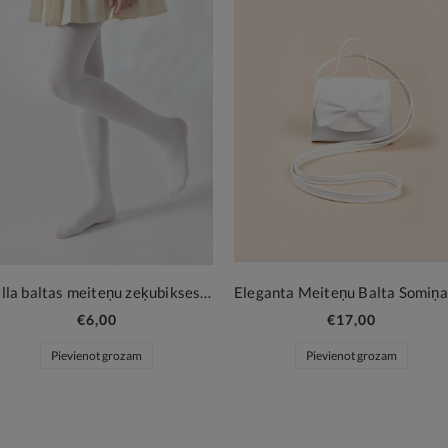
Stella baltas meiteņu zeķubikses 40 DEN svinīgiem brīžiem
€6,00
€17,00
Pievienot grozam
Pievienot grozam