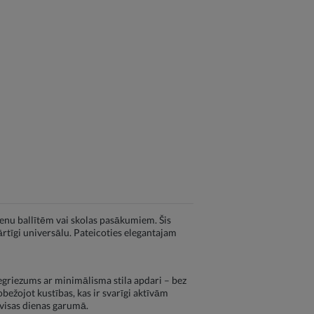
enu ballītēm vai skolas pasākumiem. Šis
rtīgi universālu. Pateicoties elegantajam
iegriezums ar minimālisma stila apdari – bez
bežojot kustības, kas ir svarīgi aktīvām
 visas dienas garumā.