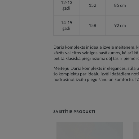
12-13
152
85 cm
gadi
14-15
158
92 cm
gadi
Daria komplekts ir ideāla izvēle meitenēm, k
kāzās vai citos svinīgos pasākumos, kā arī 
bet tā klasiskā piegriezuma dēļ tas ir piem
Meiteņu Daria komplekts ir elegances, stila u
šo komplektu par ideālu izvēli dažādiem no
nodrošinot izcilu piegulšanu un komfortu. Tā
SAISTĪTIE PRODUKTI