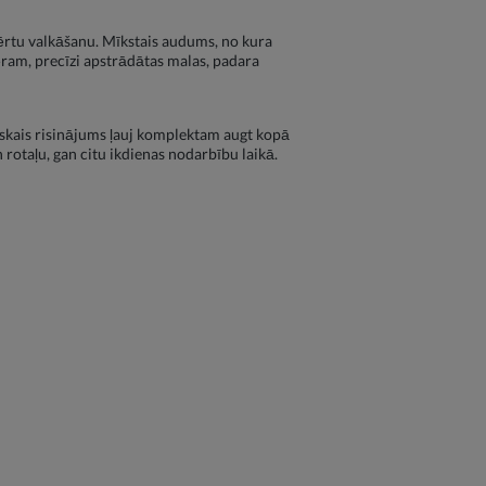
n ērtu valkāšanu. Mīkstais audums, no kura
ēram, precīzi apstrādātas malas, padara
tiskais risinājums ļauj komplektam augt kopā
 rotaļu, gan citu ikdienas nodarbību laikā.