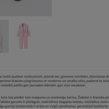
ka izvēle īpašiem notikumiem, piemēram, ģimenes svinībām, dzimšanas di
apvieno klasisku piegriezumu ar modernu un smalku stilu, padarot to ārkā
 noteikti patiks gan jaunajām dāmām, gan viņu vecākiem.
ā toni, kas piešķir tam maigumu un meitenīgu šarmu. Žaketei ir klasisks p
ketes garums ir pielāgots, nodrošinot elegantu izskatu, vienlaikus neiero
gu gumiju jostasvietā ir ērtas un viegli uzvelkamas, garantējot komfortu