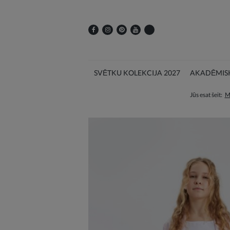
SVĒTKU KOLEKCIJA 2027
AKADĒMISK
Jūs esat šeit:
M