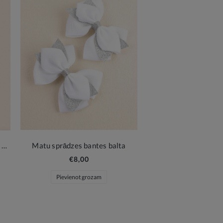
Eleganta Meiteņu Balta Somiņa ar Roku
Matu sprādzes bantes balta
€8,00
Pievienot grozam