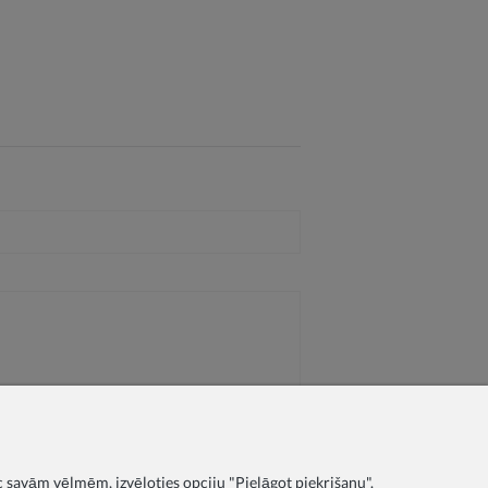
c savām vēlmēm, izvēloties opciju "Pielāgot piekrišanu".