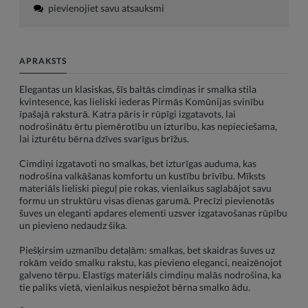
pievienojiet savu atsauksmi
APRAKSTS
Elegantas un klasiskas, šīs baltās cimdiņas ir smalka stila
kvintesence, kas lieliski iederas Pirmās Komūnijas svinību
īpašajā raksturā. Katra pāris ir rūpīgi izgatavots, lai
nodrošinātu ērtu piemērotību un izturību, kas nepieciešama,
lai izturētu bērna dzīves svarīgus brīžus.
Cimdiņi izgatavoti no smalkas, bet izturīgas auduma, kas
nodrošina valkāšanas komfortu un kustību brīvību. Mīksts
materiāls lieliski pieguļ pie rokas, vienlaikus saglabājot savu
formu un struktūru visas dienas garumā. Precīzi pievienotās
šuves un eleganti apdares elementi uzsver izgatavošanas rūpību
un pievieno nedaudz šika.
Piešķirsim uzmanību detaļām: smalkas, bet skaidras šuves uz
rokām veido smalku rakstu, kas pievieno eleganci, neaizēnojot
galveno tērpu. Elastīgs materiāls cimdiņu malās nodrošina, ka
tie paliks vietā, vienlaikus nespiežot bērna smalko ādu.