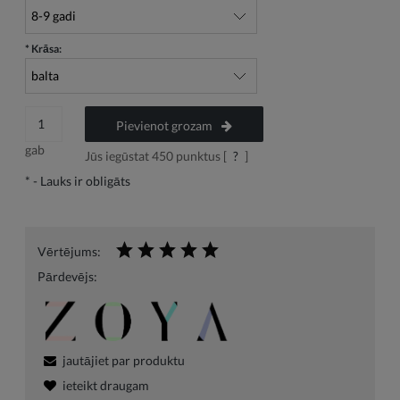
*
Krāsa:
Pievienot grozam
gab
Jūs iegūstat
450
punktus [
?
]
*
- Lauks ir obligāts
Vērtējums:
Pārdevējs:
jautājiet par produktu
ieteikt draugam