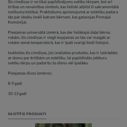
Šīs cimdiņas ir ne tikai papildinājums svētku tērpam, bet arī
tīrības un nevainības simbols, kas lieliski atbilst šī sakramentālā
notikuma būtībai. Praktiskums apvienojumā ar estētiku padara
tās par ideālu izvēli katram bērnam, kas gatavojas Pirmajai
Komūnijai.
Pieejamas universālā izmērā, kas der lielākajai daļai bērnu
rokām, šīs cimdiņas ir viegli kopjamas un tās var mazgāt ar
rokām zemā temperatūrā, kas ir īpaši svarīgi bieži lietojot.
Izvēloties šīs cimdiņas, jūs izvēlaties produktu, kas ir izstrādāts
ar domu par ērtībām un estētiku, lai papildinātu jebkuru
svētku tērpu un padarītu šo dienu vēl īpašāku.
Pieejamas divos izmēros:
8-9 gadi
10-13 gadi
SAISTĪTIE PRODUKTI