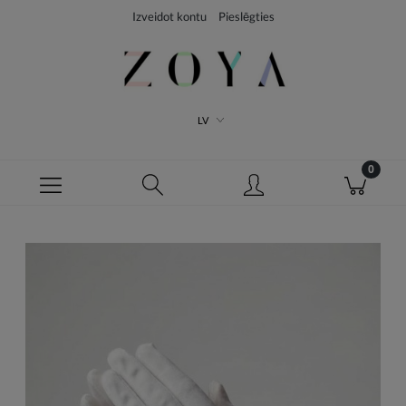
Izveidot kontu
Pieslēgties
LV