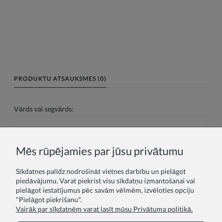
PRODUKTU ATSAUKSMES (0)
Vārds vai segvārds:
Jūsu atsauksme:
Mēs rūpējamies par jūsu privātumu
Sīkdatnes palīdz nodrošināt vietnes darbību un pielāgot
piedāvājumu. Varat piekrist visu sīkdatņu izmantošanai vai
pielāgot iestatījumus pēc savām vēlmēm, izvēloties opciju
"Pielāgot piekrišanu".
Vairāk par sīkdatnēm varat lasīt mūsu Privātuma politikā.
Sūtīt