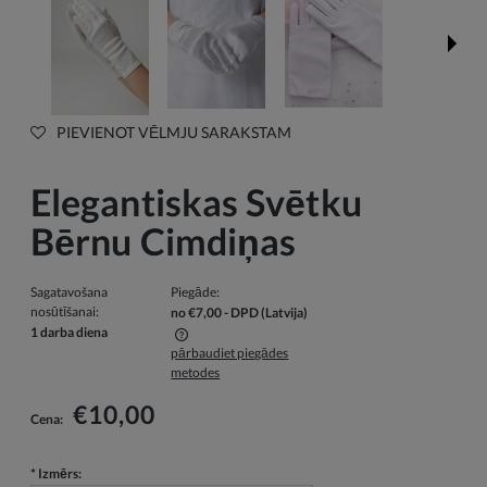
PIEVIENOT VĒLMJU SARAKSTAM
Elegantiskas Svētku
Bērnu Cimdiņas
Sagatavošana
Piegāde:
nosūtīšanai:
no €7,00
- DPD
(Latvija)
1 darba diena
pārbaudiet piegādes
Cenā nav iekļautas iespējamās maksājumu izmaksas
metodes
€10,00
Cena:
*
Izmērs: