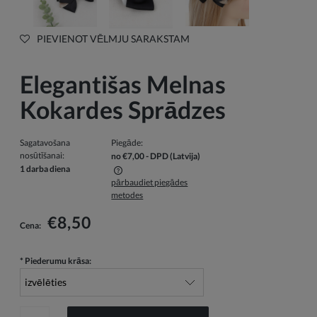
PIEVIENOT VĒLMJU SARAKSTAM
Elegantišas Melnas
Kokardes Sprādzes
Sagatavošana
Piegāde:
nosūtīšanai:
no €7,00
- DPD
(Latvija)
1 darba diena
pārbaudiet piegādes
Cenā nav iekļautas iespējamās maksājumu izmaksas
metodes
€8,50
Cena:
*
Piederumu krāsa: