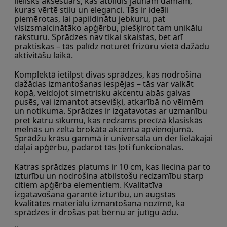
lielisks aksesuārs, kas atbildīs jaunām dāmām, 
kuras vērtē stilu un eleganci. Tās ir ideāli 
piemērotas, lai papildinātu jebkuru, pat 
visizsmalcinātāko apģērbu, piešķirot tam unikālu 
raksturu. Sprādzes nav tikai skaistas, bet arī 
praktiskas – tās palīdz noturēt frizūru vietā dažādu 
aktivitāšu laikā.
Komplektā ietilpst divas sprādzes, kas nodrošina 
dažādas izmantošanas iespējas – tās var valkāt 
kopā, veidojot simetrisku akcentu abās galvas 
pusēs, vai izmantot atsevišķi, atkarībā no vēlmēm 
un notikuma. Sprādzes ir izgatavotas ar uzmanību 
pret katru sīkumu, kas redzams precīzā klasiskās 
melnās un zelta brokāta akcenta apvienojumā. 
Sprādžu krāsu gammā ir universāla un der lielākajai 
daļai apģērbu, padarot tās ļoti funkcionālas.
Katras sprādzes platums ir 10 cm, kas liecina par to 
izturību un nodrošina atbilstošu redzamību starp 
citiem apģērba elementiem. Kvalitatīva 
izgatavošana garantē izturību, un augstas 
kvalitātes materiālu izmantošana nozīmē, ka 
sprādzes ir drošas pat bērnu ar jutīgu ādu.