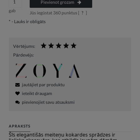
Pievienot grozam
gab
Jūs iegūstat
360
punktus [
?
]
*
- Lauks ir obligāts
Vērtējums:
Pārdevējs:
jautājiet par produktu
ieteikt draugam
pievienojiet savu atsauksmi
APRAKSTS
Šīs elegantišās meiteņu kokardes sprādzes ir 