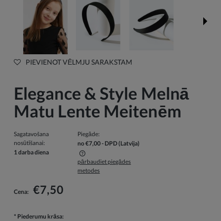
PIEVIENOT VĒLMJU SARAKSTAM
Elegance & Style Melnā
Matu Lente Meitenēm
Sagatavošana
Piegāde:
nosūtīšanai:
no €7,00
- DPD
(Latvija)
1 darba diena
pārbaudiet piegādes
Cenā nav iekļautas iespējamās maksājumu izmaksas
metodes
€7,50
Cena:
*
Piederumu krāsa: