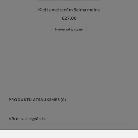
Kleita meitenēm Salma melna
€27,00
Pievienot grozam
PRODUKTU ATSAUKSMES (0)
Vārds vai segvārds: