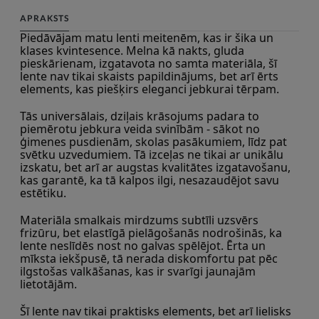
APRAKSTS
Piedāvājam matu lenti meitenēm, kas ir šika un 
klases kvintesence. Melna kā nakts, gluda 
pieskārienam, izgatavota no samta materiāla, šī 
lente nav tikai skaists papildinājums, bet arī ērts 
elements, kas piešķirs eleganci jebkurai tērpam.
Tās universālais, dziļais krāsojums padara to 
piemērotu jebkura veida svinībām - sākot no 
ģimenes pusdienām, skolas pasākumiem, līdz pat 
svētku uzvedumiem. Tā izceļas ne tikai ar unikālu 
izskatu, bet arī ar augstas kvalitātes izgatavošanu, 
kas garantē, ka tā kalpos ilgi, nesazaudējot savu 
estētiku.
Materiāla smalkais mirdzums subtīli uzsvērs 
frizūru, bet elastīgā pielāgošanās nodrošinās, ka 
lente neslīdēs nost no galvas spēlējot. Ērta un 
mīksta iekšpusē, tā nerada diskomfortu pat pēc 
ilgstošas valkāšanas, kas ir svarīgi jaunajām 
lietotājām.
Šī lente nav tikai praktisks elements, bet arī lielisks 