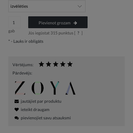
Pievienot grozam
gab
Jūs iegūstat
315
punktus [
?
]
*
- Lauks ir obligāts
Vērtējums:
Pārdevējs:
jautājiet par produktu
ieteikt draugam
pievienojiet savu atsauksmi