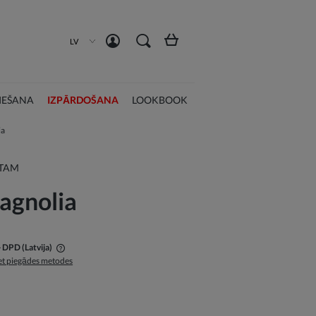
Izveidot kontu
Pieslēgties
LV
IEŠANA
IZPĀRDOŠANA
LOOKBOOK
ia
STAM
agnolia
- DPD
(Latvija)
t piegādes metodes
ās maksājumu