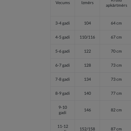
Vecums
Izmērs
apkārtmērs
3-4 gadi
104
64 cm
4-5 gadi
110/116
67 cm
5-6 gadi
122
70 cm
6-7 gadi
128
73 cm
7-8 gadi
134
73 cm
8-9 gadi
140
77 cm
9-10
146
82 cm
gadi
11-12
152/158
87 cm