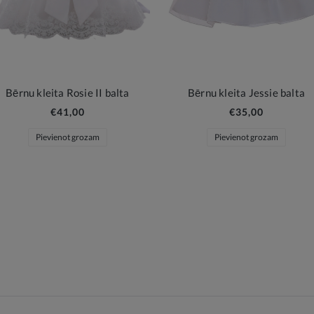
Bērnu kleita Rosie II balta
Bērnu kleita Jessie balta
€41,00
€35,00
Pievienot grozam
Pievienot grozam