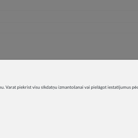
. Varat piekrist visu sīkdatņu izmantošanai vai pielāgot iestatījumus pē
ītības iestādēm
BUJ
Blogs
Par mums
Privātuma politika
Sūdzības
Kontakti
COPYRIGHT © 2026 ZOYA GROUP
Sklep internetowy Shoper Premium