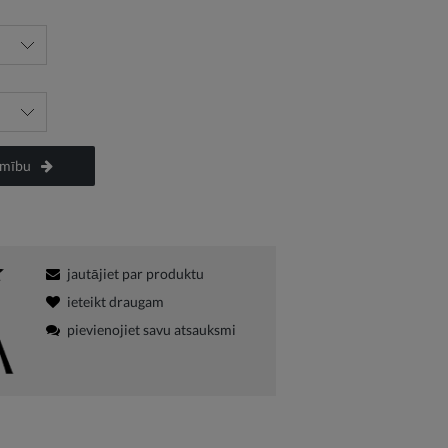
amību
jautājiet par produktu
ieteikt draugam
pievienojiet savu atsauksmi