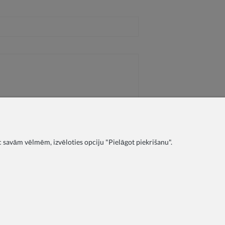
c savām vēlmēm, izvēloties opciju "Pielāgot piekrišanu".
Noteikumi
Apmaksa
Piegāde