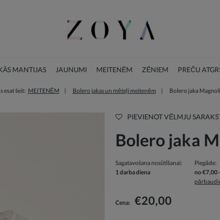
ĀS MANTIJAS
JAUNUMI
MEITENĒM
ZĒNIEM
PREČU ATGR
s esat šeit:
MEITENĒM
Bolero jakas un mēteļi meitenēm
Bolero jaka Magnol
BLOGS
ZIEMASSVĒTKU KOLEKCIJA
PIEVIENOT VĒLMJU SARAK
Bolero jaka M
Sagatavošana nosūtīšanai:
Piegāde:
1 darba diena
no €7,00
pārbaudie
Cenā nav iekļautas iespējam
€20,00
Cena:
izmaksas