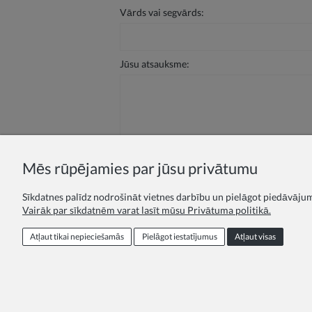
Vārds vai segvārds:
Jūsu atsauksme:
Sūtīt
Mēs rūpējamies par jūsu privātumu
Sīkdatnes palīdz nodrošināt vietnes darbību un pielāgot piedāvājumu
Vairāk par sīkdatnēm varat lasīt mūsu Privātuma politikā.
Lojalitātes programma
Piedāvājums izgl
Atļaut tikai nepieciešamās
Pielāgot iestatījumus
Atļaut visas