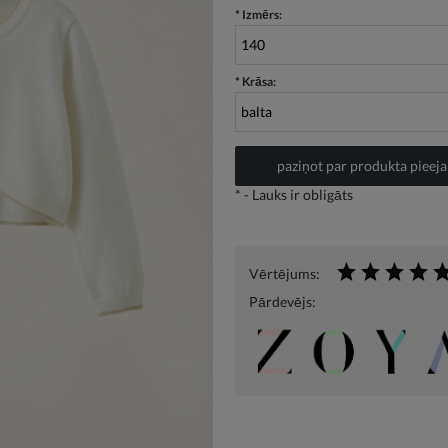
*
Izmērs:
*
Krāsa:
paziņot par produkta pieej
*
- Lauks ir obligāts
Vērtējums:
Pārdevējs: