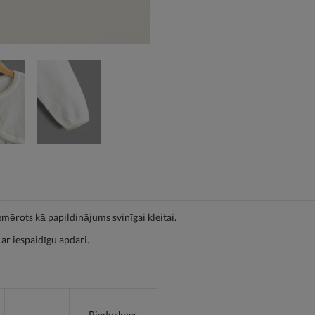
mērots kā papildinājums svinīgai kleitai.
r iespaidīgu apdari.
Piedurknes