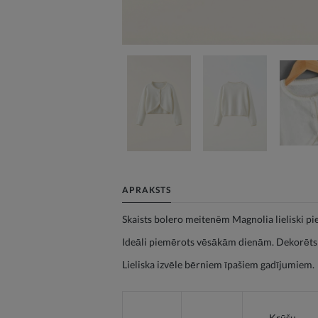
APRAKSTS
Skaists bolero meitenēm Magnolia lieliski pie
Ideāli piemērots vēsākām dienām. Dekorēts a
Lieliska izvēle bērniem īpašiem gadījumiem.
Krūšu